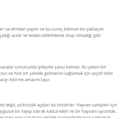
r tarafından yapılır ve bu süreç bilimsel bir yaklaşım
adığı acılar ve tedavi edilebilecek olup olmadığı gibi
 kazalar sonucunda iyileşme şansı kalmaz. Acı çeken bir
z ve hızlı bir şekilde gelmesini sağlamak için çeşitli tıbbi
ıyı bitirme amacını taşır.
 değil, psikolojik açıdan da titizdirler. Hayvan sahipleri için
duygusal bir kayıp olarak kabul edilir ve bir hayvanı uyutmak,
an hayvanın rahat bir şekilde sonlandırılmasını sağlamak,