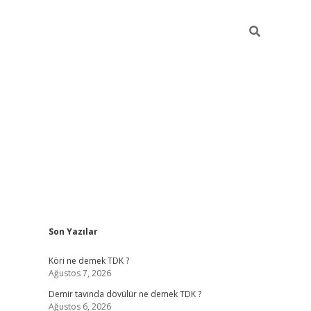
Sidebar
Son Yazılar
t
hiltonbet
Betexper giriş adresi
https://www.betexper.xyz/
bet
Köri ne demek TDK ?
Ağustos 7, 2026
Demir tavında dövülür ne demek TDK ?
Ağustos 6, 2026