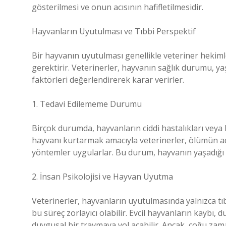
gösterilmesi ve onun acısının hafifletilmesidir.
Hayvanların Uyutulması ve Tıbbi Perspektif
Bir hayvanın uyutulması genellikle veteriner hekimle
gerektirir. Veterinerler, hayvanın sağlık durumu, yaş
faktörleri değerlendirerek karar verirler.
1. Tedavi Edilememe Durumu
Birçok durumda, hayvanların ciddi hastalıkları veya
hayvanı kurtarmak amacıyla veterinerler, ölümün acısı
yöntemler uygularlar. Bu durum, hayvanın yaşadığı ac
2. İnsan Psikolojisi ve Hayvan Uyutma
Veterinerler, hayvanların uyutulmasında yalnızca tıbbi
bu süreç zorlayıcı olabilir. Evcil hayvanların kaybı, 
duygusal bir travmaya yol açabilir. Ancak, çoğu zam