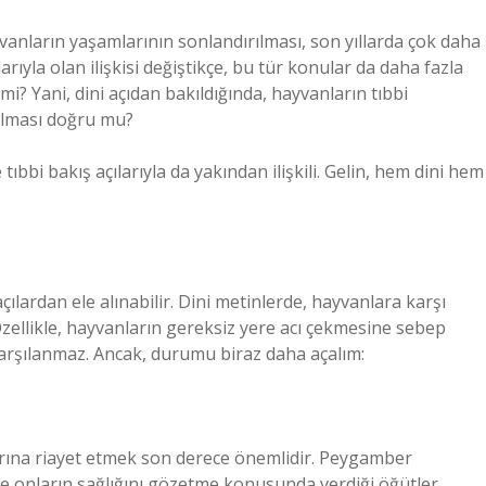
vanların yaşamlarının sonlandırılması, son yıllarda çok daha
rıyla olan ilişkisi değiştikçe, bu tür konular da daha fazla
i? Yani, dini açıdan bakıldığında, hayvanların tıbbi
ulması doğru mu?
tıbbi bakış açılarıyla da yakından ilişkili. Gelin, hem dini hem
çılardan ele alınabilir. Dini metinlerde, hayvanlara karşı
Özellikle, hayvanların gereksiz yere acı çekmesine sebep
arşılanmaz. Ancak, durumu biraz daha açalım:
arına riayet etmek son derece önemlidir. Peygamber
ve onların sağlığını gözetme konusunda verdiği öğütler,