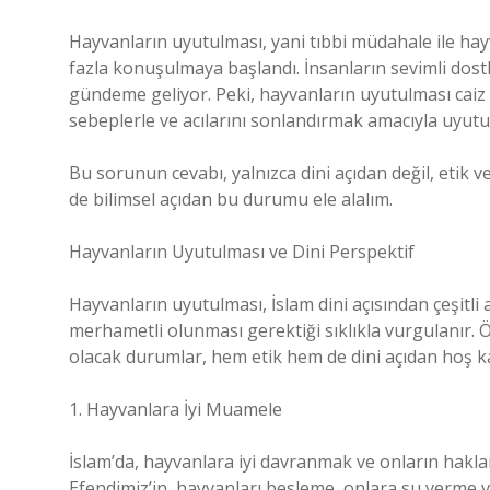
Hayvanların uyutulması, yani tıbbi müdahale ile hay
fazla konuşulmaya başlandı. İnsanların sevimli dostla
gündeme geliyor. Peki, hayvanların uyutulması caiz m
sebeplerle ve acılarını sonlandırmak amacıyla uyut
Bu sorunun cevabı, yalnızca dini açıdan değil, etik ve 
de bilimsel açıdan bu durumu ele alalım.
Hayvanların Uyutulması ve Dini Perspektif
Hayvanların uyutulması, İslam dini açısından çeşitli a
merhametli olunması gerektiği sıklıkla vurgulanır. 
olacak durumlar, hem etik hem de dini açıdan hoş k
1. Hayvanlara İyi Muamele
İslam’da, hayvanlara iyi davranmak ve onların hakl
Efendimiz’in, hayvanları besleme, onlara su verme 