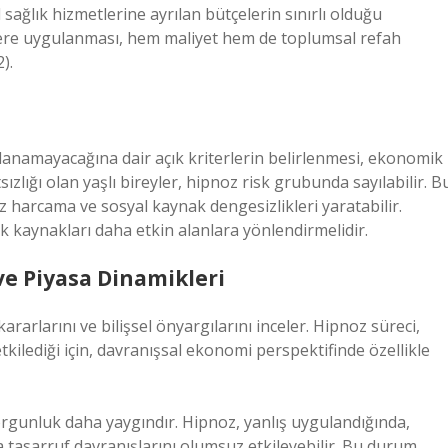
ağlık hizmetlerine ayrılan bütçelerin sınırlı olduğu
eflere uygulanması, hem maliyet hem de toplumsal refah
).
lanamayacağına dair açık kriterlerin belirlenmesi, ekonomik
ızlığı olan yaşlı bireyler, hipnoz risk grubunda sayılabilir. B
 harcama ve sosyal kaynak dengesizlikleri yaratabilir.
rek kaynakları daha etkin alanlara yönlendirmelidir.
ve Piyasa Dinamikleri
arlarını ve bilişsel önyargılarını inceler. Hipnoz süreci,
kilediği için, davranışsal ekonomi perspektifinde özellikle
yorgunluk daha yaygındır. Hipnoz, yanlış uygulandığında,
a tasarruf davranışlarını olumsuz etkileyebilir. Bu durum,