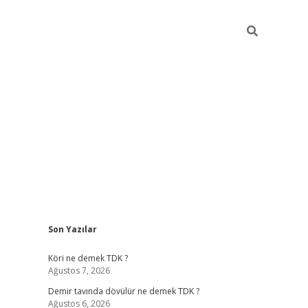
Sidebar
Son Yazılar
hiltonbet
Betexper giriş adresi
https://www.betexper.xyz/
betc
Köri ne demek TDK ?
Ağustos 7, 2026
Demir tavında dövülür ne demek TDK ?
Ağustos 6, 2026