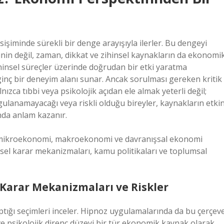
işiminde sürekli bir denge arayışıyla ilerler. Bu dengeyi
in değil, zaman, dikkat ve zihinsel kaynakların da ekonomi
ihinsel süreçler üzerinde doğrudan bir etki yaratma
ginç bir deneyim alanı sunar. Ancak sorulması gereken kritik
ca tıbbi veya psikolojik açıdan ele almak yeterli değil;
lanamayacağı veya riskli olduğu bireyler, kaynakların etki
ında anlam kazanır.
 mikroekonomi, makroekonomi ve davranışsal ekonomi
ysel karar mekanizmaları, kamu politikaları ve toplumsal
 Karar Mekanizmaları ve Riskler
tığı seçimleri inceler. Hipnoz uygulamalarında da bu çerçev
i ve psikolojik direnç düzeyi bir tür ekonomik kaynak olarak