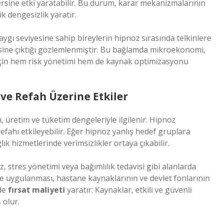
rsine etki yaratabilir. Bu durum, karar mekanizmalarının
ik dengesizlik yaratır.
ygı seviyesine sahip bireylerin hipnoz sırasında telkinlere
ksine çıktığı gözlemlenmiştir. Bu bağlamda mikroekonomi,
çin hem risk yönetimi hem de kaynak optimizasyonu
ve Refah Üzerine Etkiler
üretim ve tüketim dengeleriyle ilgilenir. Hipnoz
fahı etkileyebilir. Eğer hipnoz yanlış hedef gruplara
lık hizmetlerinde verimsizlikler ortaya çıkabilir.
 stres yönetimi veya bağımlılık tedavisi gibi alanlarda
ere uygulanması, hastane kaynaklarının ve devlet fonlarının
nde
fırsat maliyeti
yaratır: Kaynaklar, etkili ve güvenli
 olur.