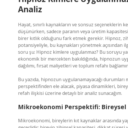
Analiz
Hayat, sınırlı kaynakların ve sonsuz seçeneklerin kes
düşünürken, sadece paranın veya üretim kapasitesin
birer kıtlık olduğunu fark etmek gerekir. Hipnoz, z
potansiyeliyle, bu kaynakları yönetmek açısından il
soru şu: Hipnoz kimlere uygulanmaz? Bu soruyu yalnız
ekonomik bir mercekten bakıldığında, hipnozun uygu
dağılımı, fırsat maliyetleri ve toplum refahı bağlam
Bu yazıda, hipnozun uygulanamayacağı durumları
perspektifinden ele alacak, piyasa dinamikleri, bire
refah ilişkisi üzerine detaylı bir analiz sunacağım.
Mikroekonomi Perspektifi: Bireysel
Mikroekonomi, bireylerin kıt kaynaklar arasında yap
geçerlidir: bireyin zihinsel kapasitesi, dikkat süres