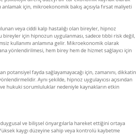
anlamak için, mikroekonomik bakış açısıyla fırsat maliyeti
unan veya ciddi kalp hastalığı olan bireyler, hipnoz
u bireyler için hipnozun uygulanması, sadece tıbbi risk değil,
msiz kullanımı anlamına gelir. Mikroekonomik olarak
alana yönlendirilmesi, hem birey hem de hizmet sağlayıcı için
dan potansiyel fayda sağlayamayacağı için, zamanını, dikkatin
yönlendirmelidir. Aynı şekilde, hipnoz uygulayıcısı açısından
ar ve hukuki sorumluluklar nedeniyle kaynakların etkin
uygusal ve bilişsel önyargılarla hareket ettiğini ortaya
: Yüksek kaygı düzeyine sahip veya kontrolü kaybetme