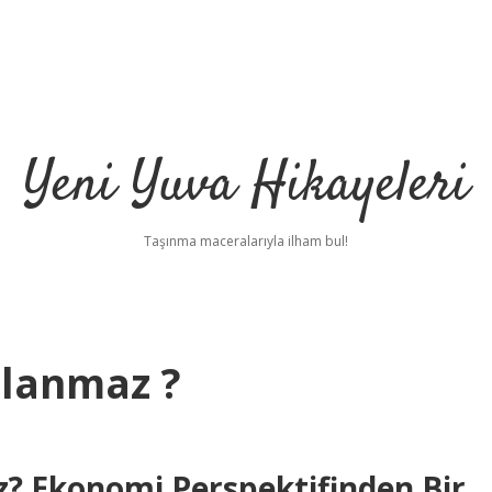
Yeni Yuva Hikayeleri
Taşınma maceralarıyla ilham bul!
ulanmaz ?
ilbet
? Ekonomi Perspektifinden Bir