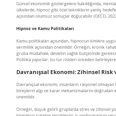
Güncel ekonomik göstergelere bakıldığında, mental s
ülkelerde, hipnoz gibi özel tekniklerin yanlış hed
açısından olumsuz sonuçlar doğurabilir (OECD, 2022
Hipnoz ve Kamu Politikaları
Kamu politikaları açısından, hipnozun kimlere uygu
verimlilik açısından önemlidir. Örneğin, kronik rahats
gruba müdahale, devletin sağlık bütçesinde gereksiz
Politika yapıcılar, bu tür riskleri önceden belirleye
Davranışsal Ekonomi: Zihinsel Risk 
Davranışsal ekonomi, insanların rasyonel olmayan kar
bireylerin algı ve karar mekanizmalarını doğrudan et
önemlidir.
Örneğin, düşük gelirli gruplarda stres ve zihinsel 
bireylerin tüketim tercihlerini, iş performansını vey