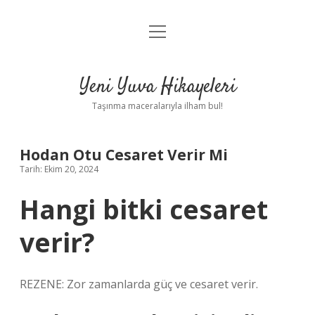
menüyü
Anasayfa
aç
Gizlilik Politikası
Yeni Yuva Hikayeleri
Yasal Uyarı
Taşınma maceralarıyla ilham bul!
Hakkımızda
Hodan Otu Cesaret Verir Mi
Tarih: Ekim 20, 2024
Hangi bitki cesaret
verir?
REZENE: Zor zamanlarda güç ve cesaret verir.