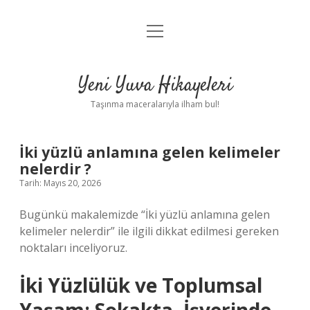
menüyü
Anasayfa
aç
Gizlilik Politikası
Yeni Yuva Hikayeleri
Yasal Uyarı
Taşınma maceralarıyla ilham bul!
Hakkımızda
İki yüzlü anlamına gelen kelimeler
nelerdir ?
Tarih: Mayıs 20, 2026
Bugünkü makalemizde “İki yüzlü anlamına gelen
kelimeler nelerdir” ile ilgili dikkat edilmesi gereken
noktaları inceliyoruz.
İki Yüzlülük ve Toplumsal