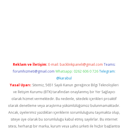
yz/
betci.co
betci giriş
hiltonbet güncel
Reklam ve İletişim:
E-mail:
backlinkpaneli@gmail.com
Teams:
forumhizmeti@gmail.com
Whatsapp: 0262 606 0 726
Telegram:
@karabul
Yasal Uyarı:
Sitemiz, 5651 Sayılı Kanun gereğince Bilgi Teknolojileri
ve İletişim Kurumu (BTK) tarafından onaylanmış bir Yer Sağlayıcı
olarak hizmet vermektedir. Bu nedenle, sitedeki içerikleri proaktif
olarak denetleme veya araştırma yükümlülüğümüz bulunmamaktadır.
Ancak, üyelerimiz yazdıkları içeriklerin sorumluluğunu taşımakta olup,
siteye üye olarak bu sorumluluğu kabul etmiş sayılırlar. Bu internet
sitesi, herhangi bir marka, kurum veya şahıs şirketi ile hiçbir bağlantısı