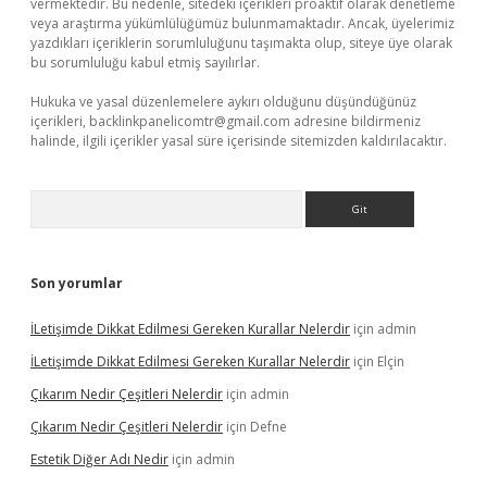
vermektedir. Bu nedenle, sitedeki içerikleri proaktif olarak denetleme
veya araştırma yükümlülüğümüz bulunmamaktadır. Ancak, üyelerimiz
yazdıkları içeriklerin sorumluluğunu taşımakta olup, siteye üye olarak
bu sorumluluğu kabul etmiş sayılırlar.
Hukuka ve yasal düzenlemelere aykırı olduğunu düşündüğünüz
içerikleri,
backlinkpanelicomtr@gmail.com
adresine bildirmeniz
halinde, ilgili içerikler yasal süre içerisinde sitemizden kaldırılacaktır.
Arama
Son yorumlar
İLetişimde Dikkat Edilmesi Gereken Kurallar Nelerdir
için
admin
İLetişimde Dikkat Edilmesi Gereken Kurallar Nelerdir
için
Elçin
Çıkarım Nedir Çeşitleri Nelerdir
için
admin
Çıkarım Nedir Çeşitleri Nelerdir
için
Defne
Estetik Diğer Adı Nedir
için
admin