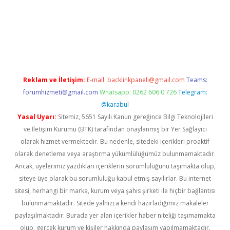
betci.co
betci giriş
hiltonbet güncel
Reklam ve İletişim:
E-mail:
backlinkpaneli@gmail.com
Teams:
forumhizmeti@gmail.com
Whatsapp: 0262 606 0 726
Telegram:
@karabul
Yasal Uyarı:
Sitemiz, 5651 Sayılı Kanun gereğince Bilgi Teknolojileri
ve İletişim Kurumu (BTK) tarafından onaylanmış bir Yer Sağlayıcı
olarak hizmet vermektedir. Bu nedenle, sitedeki içerikleri proaktif
olarak denetleme veya araştırma yükümlülüğümüz bulunmamaktadır.
Ancak, üyelerimiz yazdıkları içeriklerin sorumluluğunu taşımakta olup,
siteye üye olarak bu sorumluluğu kabul etmiş sayılırlar. Bu internet
sitesi, herhangi bir marka, kurum veya şahıs şirketi ile hiçbir bağlantısı
bulunmamaktadır. Sitede yalnızca kendi hazırladığımız makaleler
paylaşılmaktadır. Burada yer alan içerikler haber niteliği taşımamakta
olup, gerçek kurum ve kişiler hakkında paylaşım yapılmamaktadır.