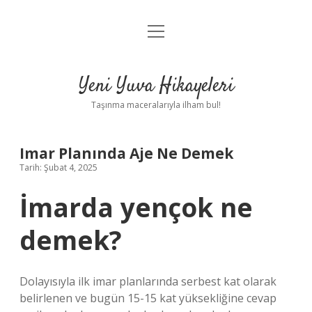
menüyü
Anasayfa
aç
Gizlilik Politikası
Yeni Yuva Hikayeleri
Yasal Uyarı
Taşınma maceralarıyla ilham bul!
Hakkımızda
Imar Planında Aje Ne Demek
Tarih: Şubat 4, 2025
İmarda yençok ne
demek?
Dolayısıyla ilk imar planlarında serbest kat olarak
belirlenen ve bugün 15-15 kat yüksekliğine cevap