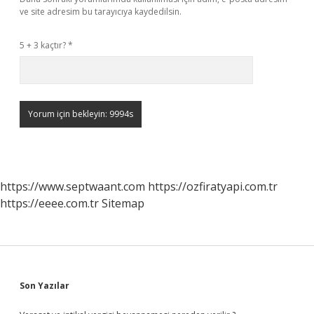
ve site adresim bu tarayıcıya kaydedilsin.
5 + 3 kaçtır?
*
https://www.septwaant.com
https://ozfiratyapi.com.tr
https://eeee.com.tr
Sitemap
Sidebar
Son Yazılar