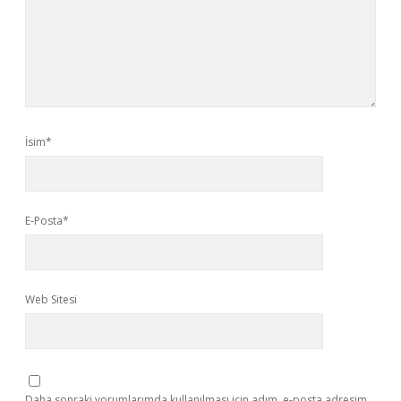
İsim*
E-Posta*
Web Sitesi
Daha sonraki yorumlarımda kullanılması için adım, e-posta adresim