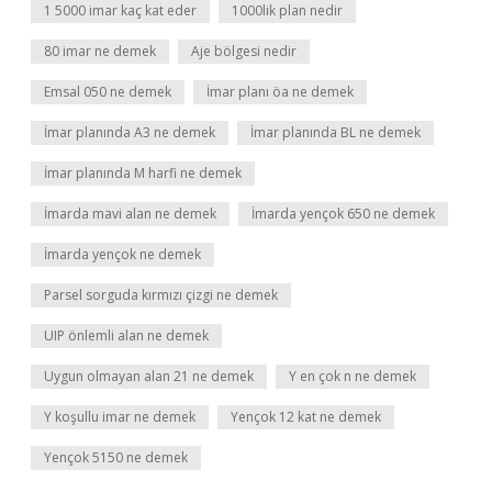
1 5000 imar kaç kat eder
1000lik plan nedir
80 imar ne demek
Aje bölgesi nedir
Emsal 050 ne demek
İmar planı öa ne demek
İmar planında A3 ne demek
İmar planında BL ne demek
İmar planında M harfi ne demek
İmarda mavi alan ne demek
İmarda yençok 650 ne demek
İmarda yençok ne demek
Parsel sorguda kırmızı çizgi ne demek
UIP önlemli alan ne demek
Uygun olmayan alan 21 ne demek
Y en çok n ne demek
Y koşullu imar ne demek
Yençok 12 kat ne demek
Yençok 5150 ne demek