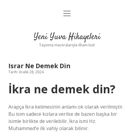
menüyü
Anasayfa
aç
Gizlilik Politikası
Yeni Yuva Hikayeleri
Yasal Uyarı
Taşınma maceralarıyla ilham bul!
Hakkımızda
Israr Ne Demek Din
Tarih: Aralık 28, 2024
İkra ne demek din?
Arapça İkra kelimesinin anlamı ok olarak verilmiştir.
Bu isim sadece kızlara verilse de bazen başka bir
isimle birlikte de verilebilir. İkra ismi Hz.
Muhammed’e ilk vahiy olarak bilinir.