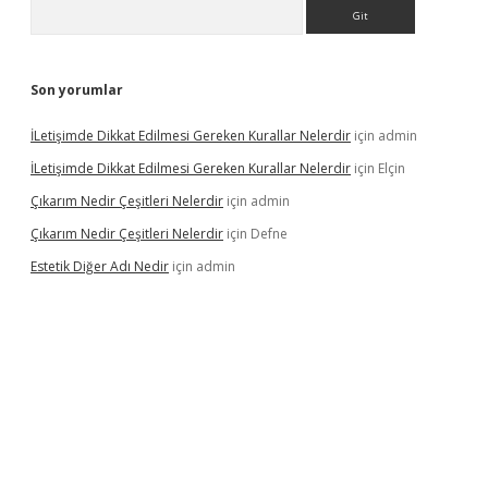
Arama
Son yorumlar
İLetişimde Dikkat Edilmesi Gereken Kurallar Nelerdir
için
admin
İLetişimde Dikkat Edilmesi Gereken Kurallar Nelerdir
için
Elçin
Çıkarım Nedir Çeşitleri Nelerdir
için
admin
Çıkarım Nedir Çeşitleri Nelerdir
için
Defne
Estetik Diğer Adı Nedir
için
admin
betci.co
betci giriş
hiltonbet güncel