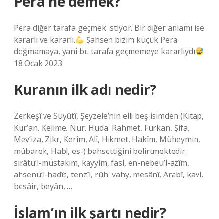
Pera ne demek?
Pera diğer tarafa geçmek istiyor. Bir diğer anlamı ise
kararlı ve kararlı.
Şahsen bizim küçük Pera
doğmamaya, yani bu tarafa geçmemeye kararlıydı
18 Ocak 2023
Kuranın ilk adı nedir?
Zerkeşî ve Süyûtî, Şeyzele’nin elli beş isimden (Kitap,
Kur’an, Kelime, Nur, Huda, Rahmet, Furkan, Şifa,
Mev’iza, Zikr, Kerîm, Alî, Hikmet, Hakîm, Müheymin,
mübarek, Habl, es-) bahsettiğini belirtmektedir.
sırâtü’l-müstakim, kayyim, fasl, en-nebeü’l-azîm,
ahsenü’l-hadîs, tenzîl, rûh, vahy, mesânî, Arabî, kavl,
besâir, beyân, …
İslam’ın ilk şartı nedir?