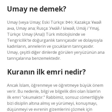
Umay ne demek?
Umay (veya Umay; Eski Türkçe: 𐰆𐰢𐰖; Kazakça: Ұмай
aна, Umay ana; Rusça: Ума́й / Ымай, Umáj / Ymaj,
Türkçe: Umay (Ana)) Türk mitolojisinde ve
Tengricilik’te doğurganlık tanrıçasıdır ve dolayısıyla
kadınların, annelerin ve çocukların tanrıçasıdır.
Umay, çeşitli diğer dinlerde görülen yeryüzünün ana
tanrıçalarına benzemektedir.
Kuranın ilk emri nedir?
Ancak İslam, öğrenmeye ve öğretmeye büyük önem
verir. Bu nedenle, bilgi ve bilgelik dini olan İslam’ın
ilk emri “okumaktır.” Rabbimiz, sonsuz cömertliğiyle
bizi disiplin altına almış ve yürümeyi, konuşmayı,
düşünmeyi ve evrenin gizemlerini çözmek için