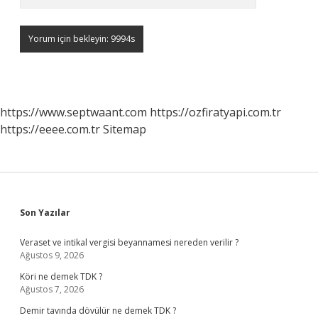
https://www.septwaant.com
https://ozfiratyapi.com.tr
https://eeee.com.tr
Sitemap
Sidebar
Son Yazılar
Veraset ve intikal vergisi beyannamesi nereden verilir ?
Ağustos 9, 2026
Köri ne demek TDK ?
Ağustos 7, 2026
Demir tavında dövülür ne demek TDK ?