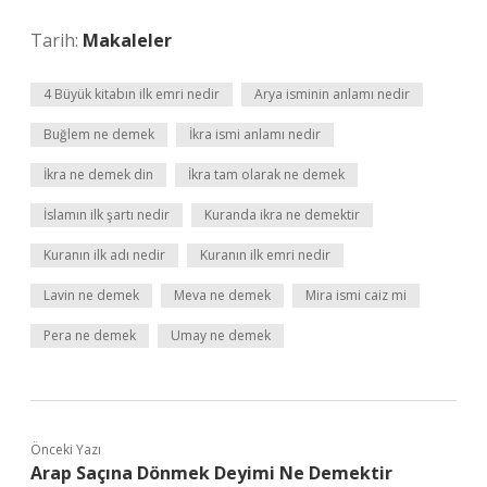
Tarih:
Makaleler
4 Büyük kitabın ilk emri nedir
Arya isminin anlamı nedir
Buğlem ne demek
İkra ismi anlamı nedir
İkra ne demek din
İkra tam olarak ne demek
İslamın ilk şartı nedir
Kuranda ikra ne demektir
Kuranın ilk adı nedir
Kuranın ilk emri nedir
Lavin ne demek
Meva ne demek
Mira ismi caiz mi
Pera ne demek
Umay ne demek
Önceki Yazı
Arap Saçına Dönmek Deyimi Ne Demektir