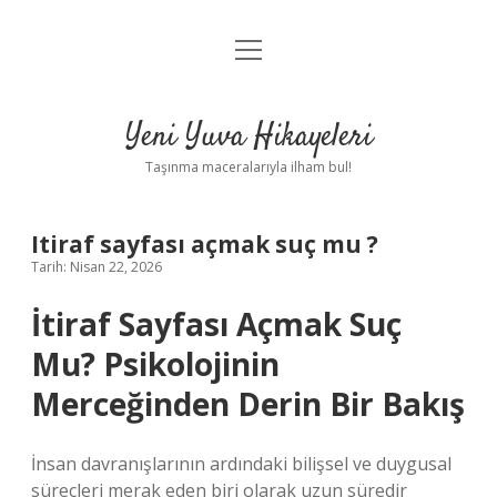
menüyü
Anasayfa
aç
Gizlilik Politikası
Yeni Yuva Hikayeleri
Yasal Uyarı
Taşınma maceralarıyla ilham bul!
Hakkımızda
Itiraf sayfası açmak suç mu ?
Tarih: Nisan 22, 2026
İtiraf Sayfası Açmak Suç
Mu? Psikolojinin
Merceğinden Derin Bir Bakış
İnsan davranışlarının ardındaki bilişsel ve duygusal
süreçleri merak eden biri olarak uzun süredir