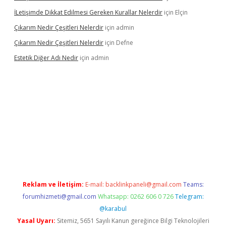
İLetişimde Dikkat Edilmesi Gereken Kurallar Nelerdir
için
Elçin
Çıkarım Nedir Çeşitleri Nelerdir
için
admin
Çıkarım Nedir Çeşitleri Nelerdir
için
Defne
Estetik Diğer Adı Nedir
için
admin
co
betci giriş
hiltonbet güncel
Reklam ve İletişim:
E-mail:
backlinkpaneli@gmail.com
Teams:
forumhizmeti@gmail.com
Whatsapp: 0262 606 0 726
Telegram:
@karabul
Yasal Uyarı:
Sitemiz, 5651 Sayılı Kanun gereğince Bilgi Teknolojileri