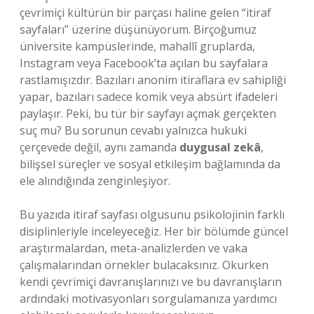
çevrimiçi kültürün bir parçası haline gelen “itiraf
sayfaları” üzerine düşünüyorum. Birçoğumuz
üniversite kampüslerinde, mahallî gruplarda,
Instagram veya Facebook’ta açılan bu sayfalara
rastlamışızdır. Bazıları anonim itiraflara ev sahipliği
yapar, bazıları sadece komik veya absürt ifadeleri
paylaşır. Peki, bu tür bir sayfayı açmak gerçekten
suç mu? Bu sorunun cevabı yalnızca hukuki
çerçevede değil, aynı zamanda
duygusal zekâ
,
bilişsel süreçler ve
sosyal etkileşim
bağlamında da
ele alındığında zenginleşiyor.
Bu yazıda itiraf sayfası olgusunu psikolojinin farklı
disiplinleriyle inceleyeceğiz. Her bir bölümde güncel
araştırmalardan, meta-analizlerden ve vaka
çalışmalarından örnekler bulacaksınız. Okurken
kendi çevrimiçi davranışlarınızı ve bu davranışların
ardındaki motivasyonları sorgulamanıza yardımcı