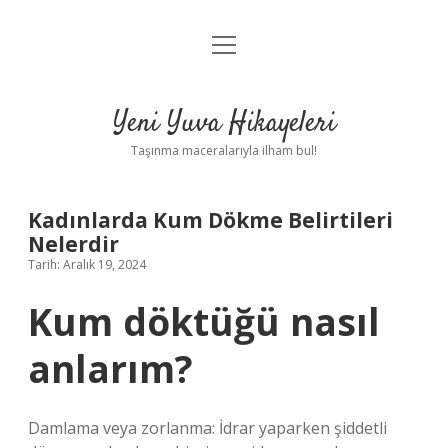
menüyü
Anasayfa
aç
Gizlilik Politikası
Yeni Yuva Hikayeleri
Yasal Uyarı
Taşınma maceralarıyla ilham bul!
Hakkımızda
Kadınlarda Kum Dökme Belirtileri
Nelerdir
Tarih: Aralık 19, 2024
Kum döktüğü nasıl
anlarım?
Damlama veya zorlanma: İdrar yaparken şiddetli