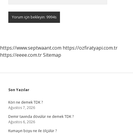
https://www.septwaant.com
https://ozfiratyapi.com.tr
https://eeee.com.tr
Sitemap
Sidebar
Son Yazılar
Köri ne demek TDK ?
Ağustos 7, 2026
Demir tavında dövülür ne demek TDK ?
Ağustos 6, 2026
Kumaşın boyu ne ile ölçülür ?