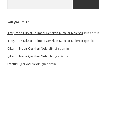
Arama
Son yorumlar
İLetişimde Dikkat Edilmesi Gereken Kurallar Nelerdir
için
admin
İLetişimde Dikkat Edilmesi Gereken Kurallar Nelerdir
için
Elçin
Çıkarım Nedir Çeşitleri Nelerdir
için
admin
Çıkarım Nedir Çeşitleri Nelerdir
için
Defne
Estetik Diğer Adı Nedir
için
admin
i.co
betci giriş
hiltonbet güncel