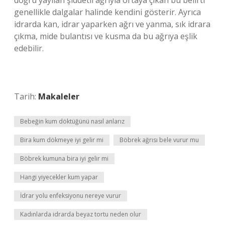
doğru yayılan şiddetli ağrıyla ortaya çıkan bu belirti
genellikle dalgalar halinde kendini gösterir. Ayrıca
idrarda kan, idrar yaparken ağrı ve yanma, sık idrara
çıkma, mide bulantısı ve kusma da bu ağrıya eşlik
edebilir.
Tarih:
Makaleler
Bebeğin kum döktüğünü nasıl anlarız
Bira kum dökmeye iyi gelir mi
Böbrek ağrısı bele vurur mu
Böbrek kumuna bira iyi gelir mi
Hangi yiyecekler kum yapar
İdrar yolu enfeksiyonu nereye vurur
Kadınlarda idrarda beyaz tortu neden olur