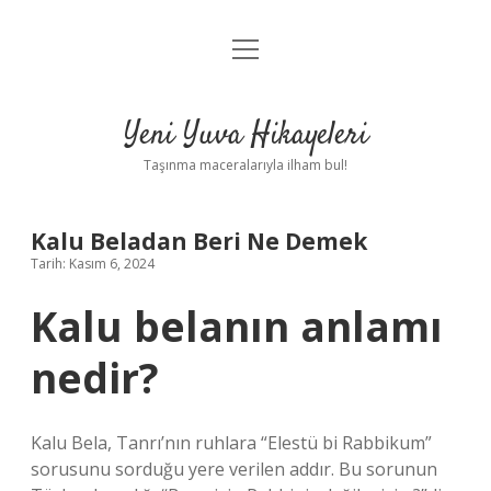
menüyü
Anasayfa
aç
Gizlilik Politikası
Yeni Yuva Hikayeleri
Yasal Uyarı
Taşınma maceralarıyla ilham bul!
Hakkımızda
Kalu Beladan Beri Ne Demek
Tarih: Kasım 6, 2024
Kalu belanın anlamı
nedir?
Kalu Bela, Tanrı’nın ruhlara “Elestü bi Rabbikum”
sorusunu sorduğu yere verilen addır. Bu sorunun