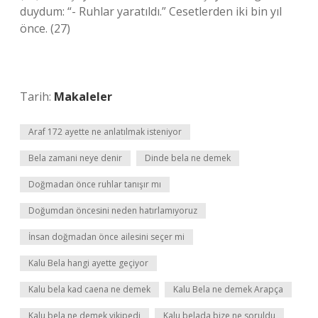
duydum: “- Ruhlar yaratıldı.” Cesetlerden iki bin yıl
önce. (27)
Tarih:
Makaleler
Araf 172 ayette ne anlatılmak isteniyor
Bela zamani neye denir
Dinde bela ne demek
Doğmadan önce ruhlar tanışır mı
Doğumdan öncesini neden hatırlamıyoruz
İnsan doğmadan önce ailesini seçer mi
Kalu Bela hangi ayette geçiyor
Kalu bela kad caena ne demek
Kalu Bela ne demek Arapça
Kalu bela ne demek vikipedi
Kalu belada bize ne soruldu