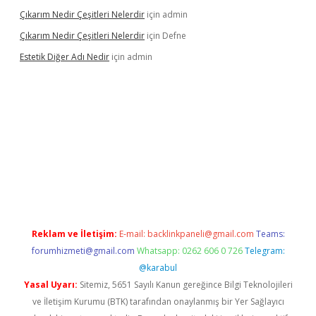
Çıkarım Nedir Çeşitleri Nelerdir
için
admin
Çıkarım Nedir Çeşitleri Nelerdir
için
Defne
Estetik Diğer Adı Nedir
için
admin
tci.co
betci giriş
hiltonbet güncel
Reklam ve İletişim:
E-mail:
backlinkpaneli@gmail.com
Teams:
forumhizmeti@gmail.com
Whatsapp: 0262 606 0 726
Telegram:
@karabul
Yasal Uyarı:
Sitemiz, 5651 Sayılı Kanun gereğince Bilgi Teknolojileri
ve İletişim Kurumu (BTK) tarafından onaylanmış bir Yer Sağlayıcı