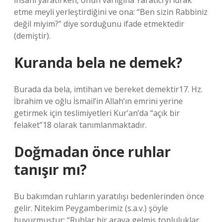
insanı yaratırken, onun varlığına Yaratıcı’yı idrak
etme meyli yerleştirdiğini ve ona: “Ben sizin Rabbiniz
değil miyim?” diye sorduğunu ifade etmektedir
(demiştir).
Kuranda bela ne demek?
Burada da bela, imtihan ve bereket demektir17. Hz.
İbrahim ve oğlu İsmail’in Allah’ın emrini yerine
getirmek için teslimiyetleri Kur’an’da “açık bir
felaket”18 olarak tanımlanmaktadır.
Doğmadan önce ruhlar
tanışır mı?
Bu bakımdan ruhların yaratılışı bedenlerinden önce
gelir. Nitekim Peygamberimiz (s.a.v.) şöyle
buyurmuştur: “Ruhlar bir araya gelmiş topluluklar