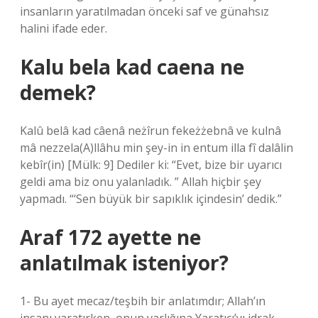
insanların yaratılmadan önceki saf ve günahsız
halini ifade eder.
Kalu bela kad caena ne
demek?
Kalû belâ kad câenâ neżîrun fekeżżebnâ ve kulnâ
mâ nezzela(A)llâhu min şey-in in entum illa fî dalâlin
kebîr(in) [Mülk: 9] Dediler ki: “Evet, bize bir uyarıcı
geldi ama biz onu yalanladık. ” Allah hiçbir şey
yapmadı. “‘Sen büyük bir sapıklık içindesin’ dedik.”
Araf 172 ayette ne
anlatılmak isteniyor?
1- Bu ayet mecaz/teşbih bir anlatımdır; Allah’ın