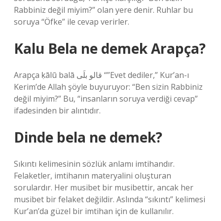
Rabbiniz değil miyim?” olan yere denir. Ruhlar bu
soruya “Öfke” ile cevap verirler.
Kalu Bela ne demek Arapça?
Arapça ḳālū balā قالو بلَى “”Evet dediler,” Kur’an-ı
Kerim’de Allah şöyle buyuruyor: “Ben sizin Rabbiniz
değil miyim?” Bu, “insanların soruya verdiği cevap”
ifadesinden bir alıntıdır.
Dinde bela ne demek?
Sıkıntı kelimesinin sözlük anlamı imtihandır.
Felaketler, imtihanın materyalini oluşturan
sorulardır. Her musibet bir musibettir, ancak her
musibet bir felaket değildir. Aslında “sıkıntı” kelimesi
Kur’an’da güzel bir imtihan için de kullanılır.