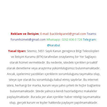
etci.co
betci giriş
hiltonbet güncel
Reklam ve İletişim:
E-mail:
backlinkpaneli@gmail.com
Teams:
forumhizmeti@gmail.com
Whatsapp: 0262 606 0 726
Telegram:
@karabul
Yasal Uyarı:
Sitemiz, 5651 Sayılı Kanun gereğince Bilgi Teknolojileri
ve İletişim Kurumu (BTK) tarafından onaylanmış bir Yer Sağlayıcı
olarak hizmet vermektedir. Bu nedenle, sitedeki içerikleri proaktif
olarak denetleme veya araştırma yükümlülüğümüz bulunmamaktadır.
Ancak, üyelerimiz yazdıkları içeriklerin sorumluluğunu taşımakta olup,
siteye üye olarak bu sorumluluğu kabul etmiş sayılırlar. Bu internet
sitesi, herhangi bir marka, kurum veya şahıs şirketi ile hiçbir bağlantısı
bulunmamaktadır. Sitede yalnızca kendi hazırladığımız makaleler
paylaşılmaktadır. Burada yer alan içerikler haber niteliği taşımamakta
olup, gerçek kurum ve kişiler hakkında paylaşım yapılmamaktadır.