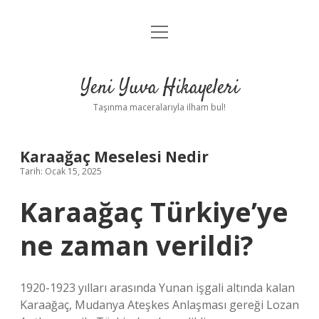
menüyü
Anasayfa
aç
Gizlilik Politikası
Yeni Yuva Hikayeleri
Yasal Uyarı
Taşınma maceralarıyla ilham bul!
Hakkımızda
Karaağaç Meselesi Nedir
Tarih: Ocak 15, 2025
Karaağaç Türkiye’ye
ne zaman verildi?
1920-1923 yılları arasında Yunan işgali altında kalan
Karaağaç, Mudanya Ateşkes Anlaşması gereği Lozan