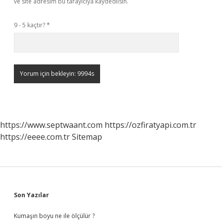
ve site adresim bu tarayıcıya kaydedilsin.
9 - 5 kaçtır?
*
https://www.septwaant.com
https://ozfiratyapi.com.tr
https://eeee.com.tr
Sitemap
Sidebar
Son Yazılar
Kumaşın boyu ne ile ölçülür ?