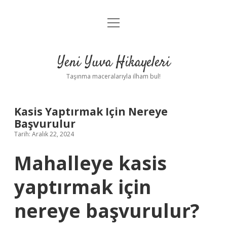
menüyü
Anasayfa
aç
Gizlilik Politikası
Yeni Yuva Hikayeleri
Yasal Uyarı
Taşınma maceralarıyla ilham bul!
Hakkımızda
Kasis Yaptırmak Için Nereye
Başvurulur
Tarih: Aralık 22, 2024
Mahalleye kasis
yaptırmak için
nereye başvurulur?