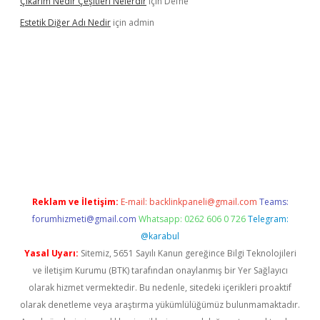
Çıkarım Nedir Çeşitleri Nelerdir
için
Defne
Estetik Diğer Adı Nedir
için
admin
z/
betci.co
betci giriş
hiltonbet güncel
Reklam ve İletişim:
E-mail:
backlinkpaneli@gmail.com
Teams:
forumhizmeti@gmail.com
Whatsapp: 0262 606 0 726
Telegram:
@karabul
Yasal Uyarı:
Sitemiz, 5651 Sayılı Kanun gereğince Bilgi Teknolojileri
ve İletişim Kurumu (BTK) tarafından onaylanmış bir Yer Sağlayıcı
olarak hizmet vermektedir. Bu nedenle, sitedeki içerikleri proaktif
olarak denetleme veya araştırma yükümlülüğümüz bulunmamaktadır.