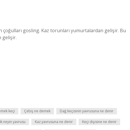
 çoğulları gosling. Kaz torunları yumurtalardan gelişir. Bu
gelişir.
emek keçi
Çebiş ne demek
Dağ keçisinin yavrusuna ne denir
ik neyin yavrusu
Kaz yavrusuna ne denir
Keçi dişisine ne denir