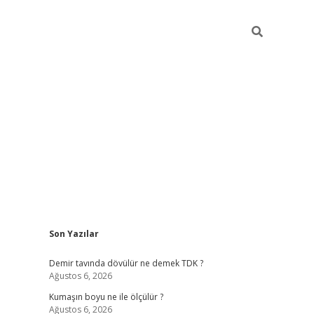
Sidebar
Son Yazılar
t
hiltonbet
Betexper giriş adresi
https://www.betexper.xyz/
bet
Demir tavında dövülür ne demek TDK ?
Ağustos 6, 2026
Kumaşın boyu ne ile ölçülür ?
Ağustos 6, 2026