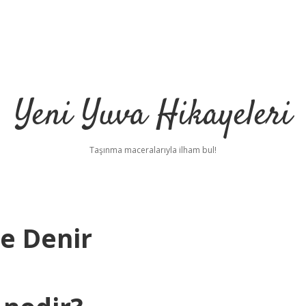
Yeni Yuva Hikayeleri
Taşınma maceralarıyla ilham bul!
e Denir
ilbe