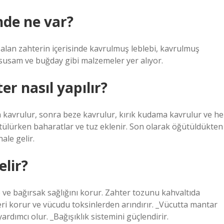
nde ne var?
lan zahterin içerisinde kavrulmuş leblebi, kavrulmuş
 susam ve buğday gibi malzemeler yer alıyor.
er nasıl yapılır?
 kavrulur, sonra beze kavrulur, kırık kudama kavrulur ve he
Öğütülürken baharatlar ve tuz eklenir. Son olarak öğütüldükten
ale gelir.
elir?
e ve bağırsak sağlığını korur. Zahter tozunu kahvaltıda
eri korur ve vücudu toksinlerden arındırır. _Vücutta mantar
rdımcı olur. _Bağışıklık sistemini güçlendirir.