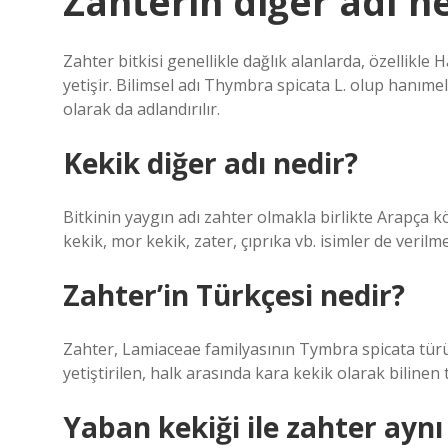
Zahterin diğer adı n
Zahter bitkisi genellikle dağlık alanlarda, özellikle
yetişir. Bilimsel adı Thymbra spicata L. olup hanımeli 
olarak da adlandırılır.
Kekik diğer adı nedir?
Bitkinin yaygın adı zahter olmakla birlikte Arapça kök
kekik, mor kekik, zater, çıprıka vb. isimler de verilm
Zahter’in Türkçesi nedir?
Zahter, Lamiaceae familyasının Tymbra spicata türüne
yetiştirilen, halk arasında kara kekik olarak bilinen tı
Yaban kekiği ile zahter aynı