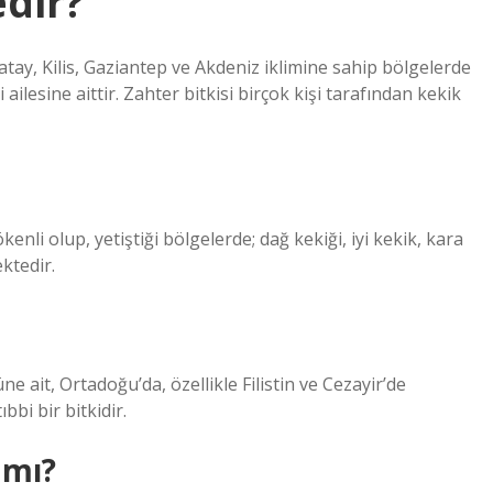
edir?
 Hatay, Kilis, Gaziantep ve Akdeniz iklimine sahip bölgelerde
ailesine aittir. Zahter bitkisi birçok kişi tarafından kekik
enli olup, yetiştiği bölgelerde; dağ kekiği, iyi kekik, kara
ektedir.
 ait, Ortadoğu’da, özellikle Filistin ve Cezayir’de
bbi bir bitkidir.
 mı?