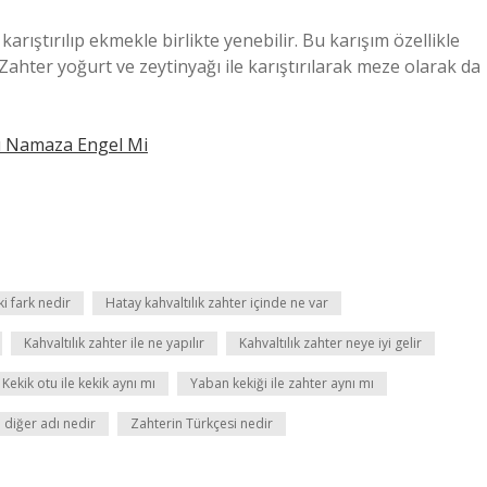
arıştırılıp ekmekle birlikte yenebilir. Bu karışım özellikle
ahter yoğurt ve zeytinyağı ile karıştırılarak meze olarak da
ı Namaza Engel Mi
i fark nedir
Hatay kahvaltılık zahter içinde ne var
Kahvaltılık zahter ile ne yapılır
Kahvaltılık zahter neye iyi gelir
Kekik otu ile kekik aynı mı
Yaban kekiği ile zahter aynı mı
 diğer adı nedir
Zahterin Türkçesi nedir