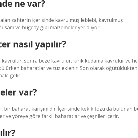
nde ne var?
lan zahterin içerisinde kavrulmuş leblebi, kavrulmuş
 susam ve buğday gibi malzemeler yer alıyor.
er nasıl yapılır?
 kavrulur, sonra beze kavrulur, kırık kudama kavrulur ve he
Öğütülürken baharatlar ve tuz eklenir. Son olarak öğütüldükten
ale gelir.
neler var?
n, bir baharat karışımıdır. İçerisinde kekik tozu da bulunan b
r ve yöreye göre farklı baharatlar ve çeşniler içerir.
lır?