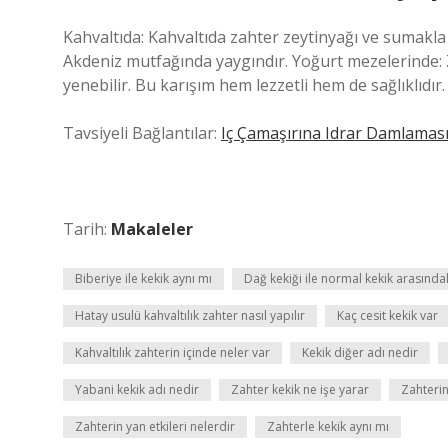
Kahvaltıda: Kahvaltıda zahter zeytinyağı ve sumakla k
Akdeniz mutfağında yaygındır. Yoğurt mezelerinde: Z
yenebilir. Bu karışım hem lezzetli hem de sağlıklıdır.
Tavsiyeli Bağlantılar:
Iç Çamaşırına Idrar Damlamas
Tarih:
Makaleler
Biberiye ile kekik aynı mı
Dağ kekiği ile normal kekik arasındak
Hatay usulü kahvaltılık zahter nasıl yapılır
Kaç cesit kekik var
Kahvaltılık zahterin içinde neler var
Kekik diğer adı nedir
Yabani kekik adı nedir
Zahter kekik ne işe yarar
Zahterin
Zahterin yan etkileri nelerdir
Zahterle kekik aynı mı