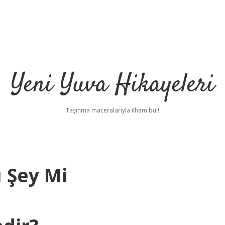
Yeni Yuva Hikayeleri
Taşınma maceralarıyla ilham bul!
 Şey Mi
ilbet
hi