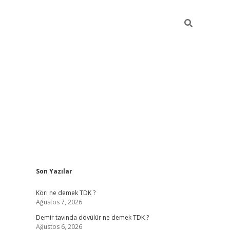
Sidebar
Son Yazılar
ltonbet
Betexper giriş adresi
https://www.betexper.xyz/
betci.
Köri ne demek TDK ?
Ağustos 7, 2026
Demir tavında dövülür ne demek TDK ?
Ağustos 6, 2026