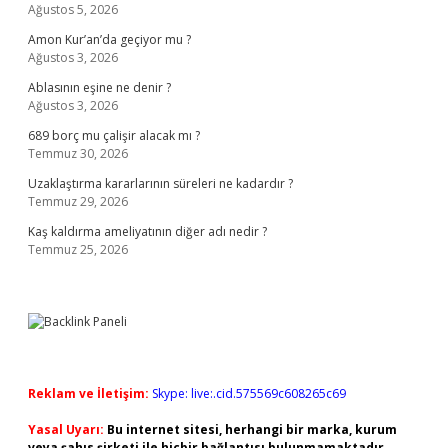
Ağustos 5, 2026
Amon Kur’an’da geçiyor mu ?
Ağustos 3, 2026
Ablasının eşine ne denir ?
Ağustos 3, 2026
689 borç mu çalişir alacak mı ?
Temmuz 30, 2026
Uzaklaştırma kararlarının süreleri ne kadardır ?
Temmuz 29, 2026
Kaş kaldırma ameliyatının diğer adı nedir ?
Temmuz 25, 2026
Reklam ve İletişim:
Skype: live:.cid.575569c608265c69
Yasal Uyarı:
Bu internet sitesi, herhangi bir marka, kurum
veya şahıs şirketi ile hiçbir bağlantısı bulunmamaktadır.