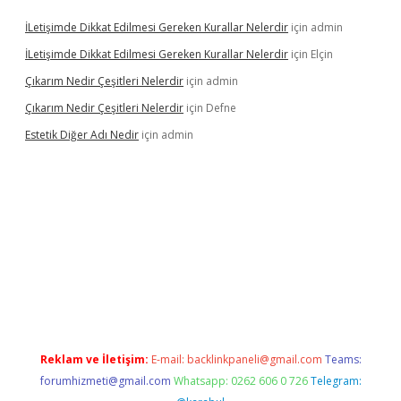
İLetişimde Dikkat Edilmesi Gereken Kurallar Nelerdir
için
admin
İLetişimde Dikkat Edilmesi Gereken Kurallar Nelerdir
için
Elçin
Çıkarım Nedir Çeşitleri Nelerdir
için
admin
Çıkarım Nedir Çeşitleri Nelerdir
için
Defne
Estetik Diğer Adı Nedir
için
admin
https://www.betexper.xyz/
betci.co
betci giriş
hiltonbet güncel
Reklam ve İletişim:
E-mail:
backlinkpaneli@gmail.com
Teams:
forumhizmeti@gmail.com
Whatsapp: 0262 606 0 726
Telegram: