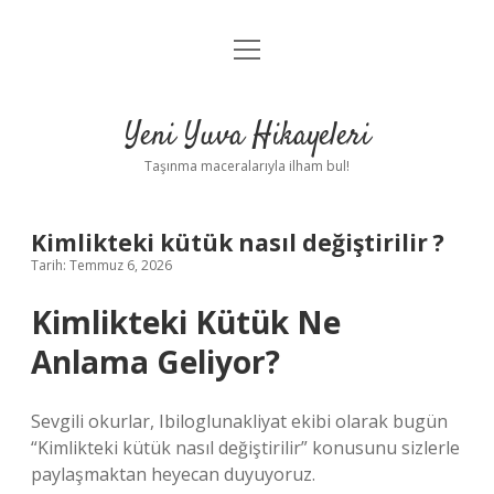
menüyü
Anasayfa
aç
Gizlilik Politikası
Yeni Yuva Hikayeleri
Yasal Uyarı
Taşınma maceralarıyla ilham bul!
Hakkımızda
Kimlikteki kütük nasıl değiştirilir ?
Tarih: Temmuz 6, 2026
Kimlikteki Kütük Ne
Anlama Geliyor?
Sevgili okurlar, Ibiloglunakliyat ekibi olarak bugün
“Kimlikteki kütük nasıl değiştirilir” konusunu sizlerle
paylaşmaktan heyecan duyuyoruz.