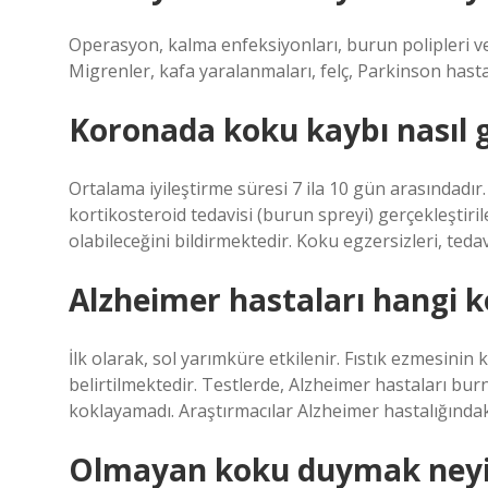
Operasyon, kalma enfeksiyonları, burun polipleri vey
Migrenler, kafa yaralanmaları, felç, Parkinson hastal
Koronada koku kaybı nasıl ge
Ortalama iyileştirme süresi 7 ila 10 gün arasındadır
kortikosteroid tedavisi (burun spreyi) gerçekleştirile
olabileceğini bildirmektedir. Koku egzersizleri, teda
Alzheimer hastaları hangi 
İlk olarak, sol yarımküre etkilenir. Fıstık ezmesini
belirtilmektedir. Testlerde, Alzheimer hastaları bu
koklayamadı. Araştırmacılar Alzheimer hastalığındaki
Olmayan koku duymak neyin b