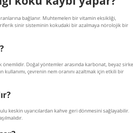
iği koku kaybı yapar?
 oranlarına bağlanır. Muhtemelen bir vitamin eksikliği,
riferik sinir sisteminin kokudaki bir azalmaya nörolojik bir
?
 önemlidir. Doğal yöntemler arasında karbonat, beyaz sirk
n kullanımı, çevrenin nem oranını azaltmak için etkili bir
ır?
lu keskin uyarıcılardan kahve geri dönmesini sağlayabilir.
şılmalıdır.