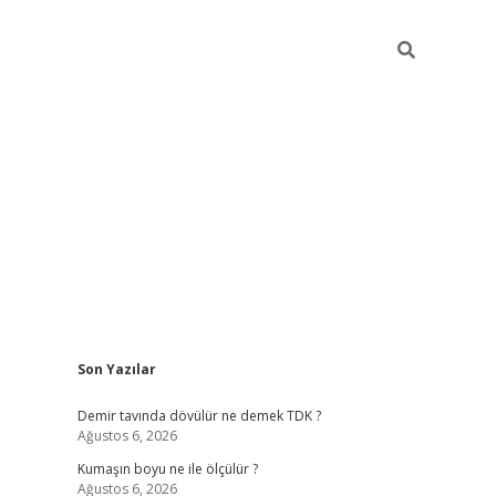
Sidebar
Son Yazılar
hiltonbet
Betexper giriş adresi
https://www.betexper.xyz/
betc
Demir tavında dövülür ne demek TDK ?
Ağustos 6, 2026
Kumaşın boyu ne ile ölçülür ?
Ağustos 6, 2026