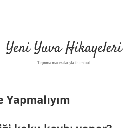
Yeni Yuva Hikayeleri
Taşınma maceralarıyla ilham bul!
e Yapmalıyım
ilbet