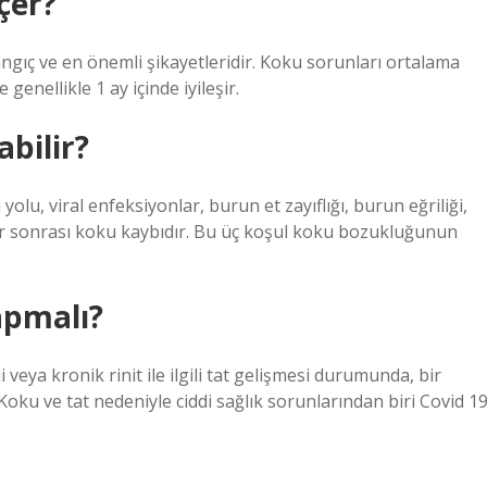
çer?
angıç ​​ve en önemli şikayetleridir. Koku sorunları ortalama
genellikle 1 ay içinde iyileşir.
abilir?
lu, viral enfeksiyonlar, burun et zayıflığı, burun eğriliği,
klar sonrası koku kaybıdır. Bu üç koşul koku bozukluğunun
apmalı?
 veya kronik rinit ile ilgili tat gelişmesi durumunda, bir
oku ve tat nedeniyle ciddi sağlık sorunlarından biri Covid 1