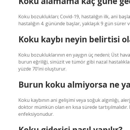
Koku alamama kaç güne ge
Koku bozuklukları; Covid-19, hastalığın ilk, ani başl
hastalığın 4. gününde başlar, yaklaşık 9 gün sürer ve 
Koku kaybı neyin belirtisi ol
Koku bozukluklarının en yaygın üç nedeni; Üst hava yo
burun eğriliği, sinüzit ve tümör gibi nazal hastalı
yüzde 70’ini oluşturur.
Burun koku almiyorsa ne y
Koku kaybının ani gelişimi veya soğuk algınlığı, alerji
doktor mümkün olan en kısa sürede tartışılmalıdır. K
enfeksiyonudur.
Koku giderici nasıl yapılır?