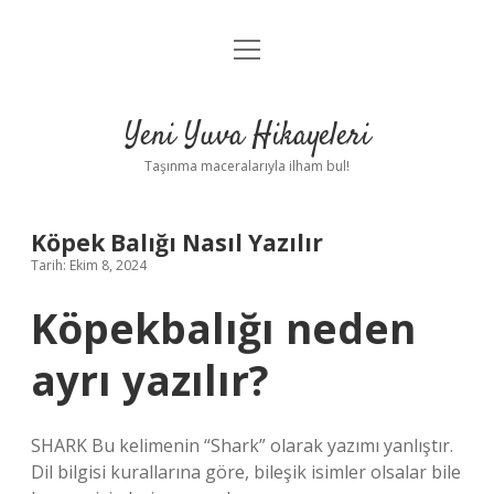
menüyü
Anasayfa
aç
Gizlilik Politikası
Yeni Yuva Hikayeleri
Yasal Uyarı
Taşınma maceralarıyla ilham bul!
Hakkımızda
Köpek Balığı Nasıl Yazılır
Tarih: Ekim 8, 2024
Köpekbalığı neden
ayrı yazılır?
SHARK Bu kelimenin “Shark” olarak yazımı yanlıştır.
Dil bilgisi kurallarına göre, bileşik isimler olsalar bile