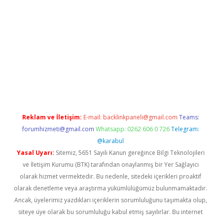
/
betci.co
betci giriş
hiltonbet güncel
Reklam ve İletişim:
E-mail:
backlinkpaneli@gmail.com
Teams:
forumhizmeti@gmail.com
Whatsapp: 0262 606 0 726
Telegram:
@karabul
Yasal Uyarı:
Sitemiz, 5651 Sayılı Kanun gereğince Bilgi Teknolojileri
ve İletişim Kurumu (BTK) tarafından onaylanmış bir Yer Sağlayıcı
olarak hizmet vermektedir. Bu nedenle, sitedeki içerikleri proaktif
olarak denetleme veya araştırma yükümlülüğümüz bulunmamaktadır.
Ancak, üyelerimiz yazdıkları içeriklerin sorumluluğunu taşımakta olup,
siteye üye olarak bu sorumluluğu kabul etmiş sayılırlar. Bu internet