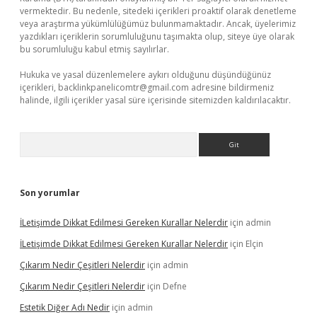
vermektedir. Bu nedenle, sitedeki içerikleri proaktif olarak denetleme
veya araştırma yükümlülüğümüz bulunmamaktadır. Ancak, üyelerimiz
yazdıkları içeriklerin sorumluluğunu taşımakta olup, siteye üye olarak
bu sorumluluğu kabul etmiş sayılırlar.
Hukuka ve yasal düzenlemelere aykırı olduğunu düşündüğünüz
içerikleri,
backlinkpanelicomtr@gmail.com
adresine bildirmeniz
halinde, ilgili içerikler yasal süre içerisinde sitemizden kaldırılacaktır.
Arama
Son yorumlar
İLetişimde Dikkat Edilmesi Gereken Kurallar Nelerdir
için
admin
İLetişimde Dikkat Edilmesi Gereken Kurallar Nelerdir
için
Elçin
Çıkarım Nedir Çeşitleri Nelerdir
için
admin
Çıkarım Nedir Çeşitleri Nelerdir
için
Defne
Estetik Diğer Adı Nedir
için
admin