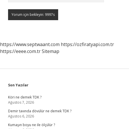
https://www.septwaant.com
https://ozfiratyapi.com.tr
https://eeee.com.tr
Sitemap
Sidebar
Son Yazılar
Köri ne demek TDK ?
Ağustos 7, 2026
Demir tavında dövülür ne demek TDK ?
Ağustos 6, 2026
Kumaşın boyu ne ile ölçülür ?