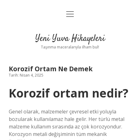
menüyü
Anasayfa
aç
Gizlilik Politikası
Yeni Yuva Hikayeleri
Yasal Uyarı
Taşınma maceralarıyla ilham bul!
Hakkımızda
Korozif Ortam Ne Demek
Tarih: Nisan 4, 2025
Korozif ortam nedir?
Genel olarak, malzemeler çevresel etki yoluyla
bozularak kullanılamaz hale gelir. Her türlü metal
malzeme kullanım sırasında az çok korozyondur.
Korozyon metali değişiminin tüm mekanik