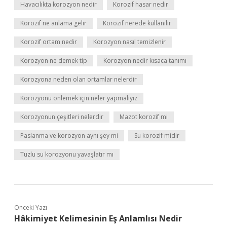
Havacılıkta korozyon nedir
Korozif hasar nedir
Korozif ne anlama gelir
Korozif nerede kullanılır
Korozif ortam nedir
Korozyon nasıl temizlenir
Korozyon ne demek tip
Korozyon nedir kısaca tanımı
Korozyona neden olan ortamlar nelerdir
Korozyonu önlemek için neler yapmalıyız
Korozyonun çeşitleri nelerdir
Mazot korozif mi
Paslanma ve korozyon aynı şey mi
Su korozif midir
Tuzlu su korozyonu yavaşlatır mı
Önceki Yazı
Hâkimiyet Kelimesinin Eş Anlamlısı Nedir