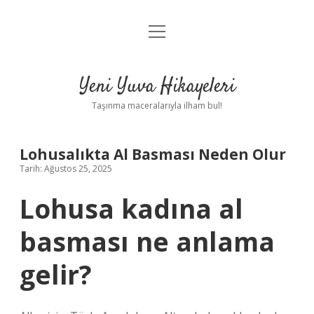
menüyü
Anasayfa
aç
Gizlilik Politikası
Yeni Yuva Hikayeleri
Yasal Uyarı
Taşınma maceralarıyla ilham bul!
Hakkımızda
Lohusalıkta Al Basması Neden Olur
Tarih: Ağustos 25, 2025
Lohusa kadına al
basması ne anlama
gelir?