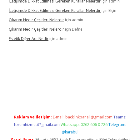
İLetişimde Dikkat Edilmesi Gereken Kurallar Nelerdir
için
admin
İLetişimde Dikkat Edilmesi Gereken Kurallar Nelerdir
için
Elçin
Çıkarım Nedir Çeşitleri Nelerdir
için
admin
Çıkarım Nedir Çeşitleri Nelerdir
için
Defne
Estetik Diğer Adı Nedir
için
admin
tci.co
betci giriş
hiltonbet güncel
Reklam ve İletişim:
E-mail:
backlinkpaneli@gmail.com
Teams:
forumhizmeti@gmail.com
Whatsapp: 0262 606 0 726
Telegram:
@karabul
Yasal Uyarı:
Sitemiz, 5651 Sayılı Kanun gereğince Bilgi Teknolojileri