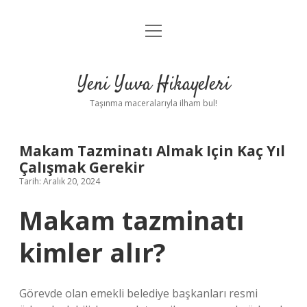
menüyü
Anasayfa
aç
Gizlilik Politikası
Yeni Yuva Hikayeleri
Yasal Uyarı
Taşınma maceralarıyla ilham bul!
Hakkımızda
Makam Tazminatı Almak Için Kaç Yıl
Çalışmak Gerekir
Tarih: Aralık 20, 2024
Makam tazminatı
kimler alır?
Görevde olan emekli belediye başkanları resmi