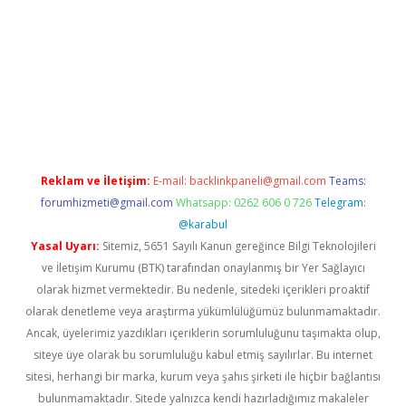
tci.co
betci giriş
hiltonbet güncel
Reklam ve İletişim:
E-mail:
backlinkpaneli@gmail.com
Teams:
forumhizmeti@gmail.com
Whatsapp: 0262 606 0 726
Telegram:
@karabul
Yasal Uyarı:
Sitemiz, 5651 Sayılı Kanun gereğince Bilgi Teknolojileri
ve İletişim Kurumu (BTK) tarafından onaylanmış bir Yer Sağlayıcı
olarak hizmet vermektedir. Bu nedenle, sitedeki içerikleri proaktif
olarak denetleme veya araştırma yükümlülüğümüz bulunmamaktadır.
Ancak, üyelerimiz yazdıkları içeriklerin sorumluluğunu taşımakta olup,
siteye üye olarak bu sorumluluğu kabul etmiş sayılırlar. Bu internet
sitesi, herhangi bir marka, kurum veya şahıs şirketi ile hiçbir bağlantısı
bulunmamaktadır. Sitede yalnızca kendi hazırladığımız makaleler