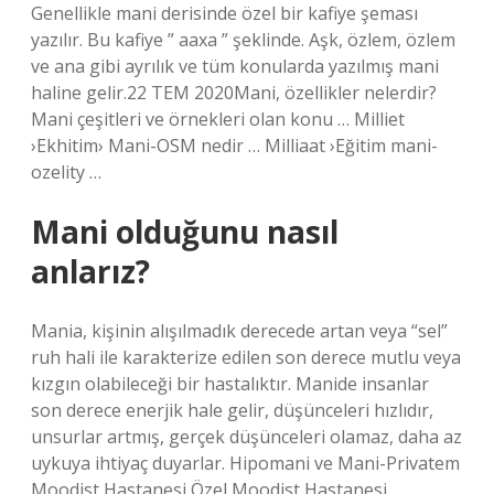
Genellikle mani derisinde özel bir kafiye şeması
yazılır. Bu kafiye ” aaxa ” şeklinde. Aşk, özlem, özlem
ve ana gibi ayrılık ve tüm konularda yazılmış mani
haline gelir.22 TEM 2020Mani, özellikler nelerdir?
Mani çeşitleri ve örnekleri olan konu … Milliet
›Ekhitim› Mani-OSM nedir … Milliaat ›Eğitim mani-
ozelity …
Mani olduğunu nasıl
anlarız?
Mania, kişinin alışılmadık derecede artan veya “sel”
ruh hali ile karakterize edilen son derece mutlu veya
kızgın olabileceği bir hastalıktır. Manide insanlar
son derece enerjik hale gelir, düşünceleri hızlıdır,
unsurlar artmış, gerçek düşünceleri olamaz, daha az
uykuya ihtiyaç duyarlar. Hipomani ve Mani-Privatem
Moodist Hastanesi Özel Moodist Hastanesi