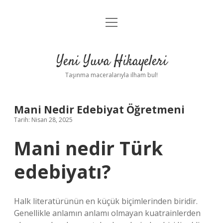
menüyü
Anasayfa
aç
Gizlilik Politikası
Yeni Yuva Hikayeleri
Yasal Uyarı
Taşınma maceralarıyla ilham bul!
Hakkımızda
Mani Nedir Edebiyat Öğretmeni
Tarih: Nisan 28, 2025
Mani nedir Türk
edebiyatı?
Halk literatürünün en küçük biçimlerinden biridir.
Genellikle anlamın anlamı olmayan kuatrainlerden