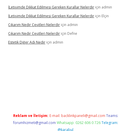
İLetişimde Dikkat Edilmesi Gereken Kurallar Nelerdir
için
admin
İLetişimde Dikkat Edilmesi Gereken Kurallar Nelerdir
için
Elçin
Çıkarım Nedir Çeşitleri Nelerdir
için
admin
Çıkarım Nedir Çeşitleri Nelerdir
için
Defne
Estetik Diğer Adı Nedir
için
admin
r.xyz/
betci.co
betci giriş
hiltonbet güncel
Reklam ve İletişim:
E-mail:
backlinkpaneli@gmail.com
Teams:
forumhizmeti@gmail.com
Whatsapp: 0262 606 0 726
Telegram:
@karabul