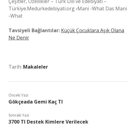
Çeşitler, Özellikler – Türk Dili ve Edebiyatı –
Türkiye.Medurkedebiyati.org ›Mani -What Das Mani
-What
Tavsiyeli Bağlantılar:
Küçük Çocuklara Aşık Olana
Ne Denir
Tarih:
Makaleler
Önceki Yazı
Gökçeada Gemi Kaç Tl
Sonraki Yazı
3700 Tl Destek Kimlere Verilecek