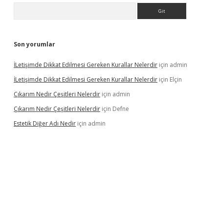
Arama
Son yorumlar
İLetişimde Dikkat Edilmesi Gereken Kurallar Nelerdir
için
admin
İLetişimde Dikkat Edilmesi Gereken Kurallar Nelerdir
için
Elçin
Çıkarım Nedir Çeşitleri Nelerdir
için
admin
Çıkarım Nedir Çeşitleri Nelerdir
için
Defne
Estetik Diğer Adı Nedir
için
admin
i.co
betci giriş
hiltonbet güncel