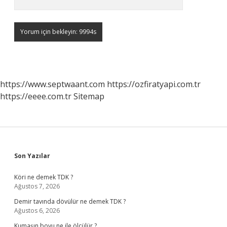
https://www.septwaant.com
https://ozfiratyapi.com.tr
https://eeee.com.tr
Sitemap
Sidebar
Son Yazılar
Köri ne demek TDK ?
Ağustos 7, 2026
Demir tavında dövülür ne demek TDK ?
Ağustos 6, 2026
Kumaşın boyu ne ile ölçülür ?