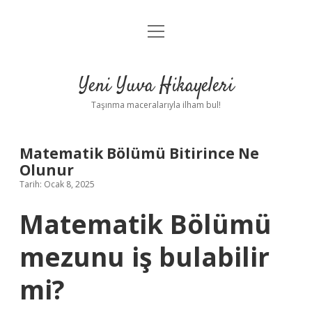
menüyü
Anasayfa
aç
Gizlilik Politikası
Yeni Yuva Hikayeleri
Yasal Uyarı
Taşınma maceralarıyla ilham bul!
Hakkımızda
Matematik Bölümü Bitirince Ne
Olunur
Tarih: Ocak 8, 2025
Matematik Bölümü
mezunu iş bulabilir
mi?