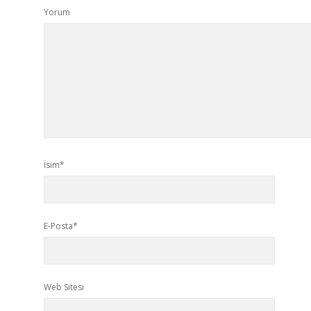
Yorum
İsim*
E-Posta*
Web Sitesi