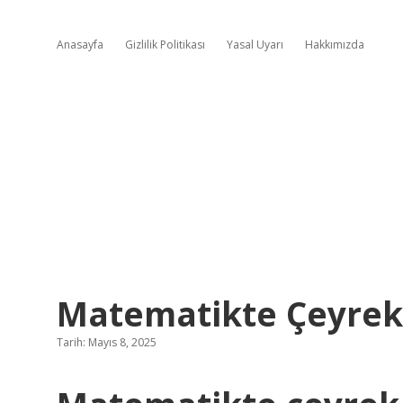
Anasayfa
Gizlilik Politikası
Yasal Uyarı
Hakkımızda
Matematikte Çeyre
Tarih: Mayıs 8, 2025