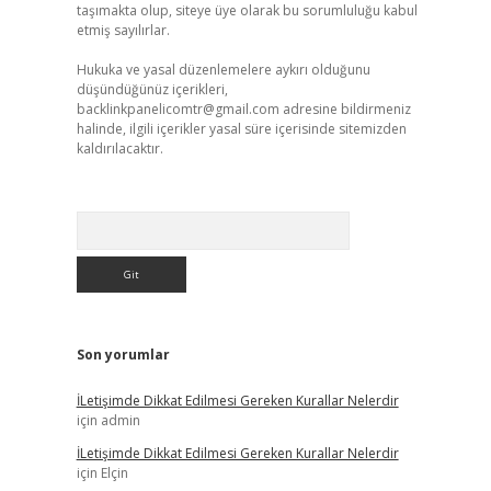
taşımakta olup, siteye üye olarak bu sorumluluğu kabul
etmiş sayılırlar.
Hukuka ve yasal düzenlemelere aykırı olduğunu
düşündüğünüz içerikleri,
backlinkpanelicomtr@gmail.com
adresine bildirmeniz
halinde, ilgili içerikler yasal süre içerisinde sitemizden
kaldırılacaktır.
Arama
Son yorumlar
İLetişimde Dikkat Edilmesi Gereken Kurallar Nelerdir
için
admin
İLetişimde Dikkat Edilmesi Gereken Kurallar Nelerdir
için
Elçin