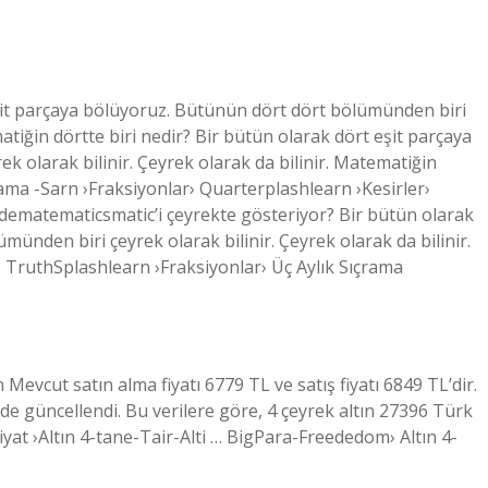
şit parçaya bölüyoruz. Bütünün dört dört bölümünden biri
matiğin dörtte biri nedir? Bir bütün olarak dört eşit parçaya
 olarak bilinir. Çeyrek olarak da bilinir. Matematiğin
rama -Sarn ›Fraksiyonlar› Quarterplashlearn ›Kesirler›
 hidematematicsmatic’i çeyrekte gösteriyor? Bir bütün olarak
ünden biri çeyrek olarak bilinir. Çeyrek olarak da bilinir.
 TruthSplashlearn ›Fraksiyonlar› Üç Aylık Sıçrama
 Mevcut satın alma fiyatı 6779 TL ve satış fiyatı 6849 TL’dir.
de güncellendi. Bu verilere göre, 4 çeyrek altın 27396 Türk
iyat ›Altın 4-tane-Tair-Alti … BigPara-Freededom› Altın 4-