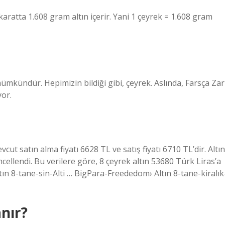
 karatta 1.608 gram altın içerir. Yani 1 çeyrek = 1.608 gram
ümkündür. Hepimizin bildiği gibi, çeyrek. Aslında, Farsça Zar
yor.
ut satın alma fiyatı 6628 TL ve satış fiyatı 6710 TL’dir. Altın
ellendi. Bu verilere göre, 8 çeyrek altın 53680 Türk Liras’a
ltın 8-tane-sin-Alti … BigPara-Freededom› Altın 8-tane-kiralık
nır?