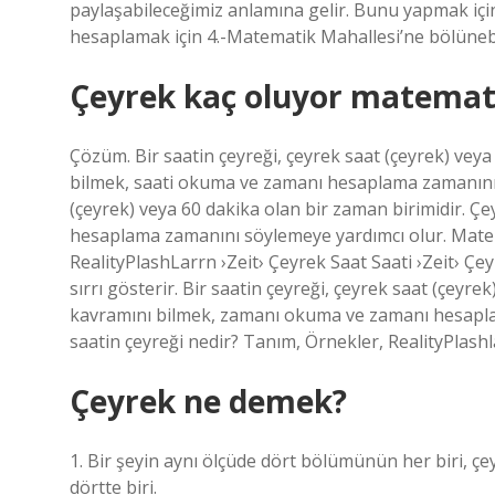
paylaşabileceğimiz anlamına gelir. Bunu yapmak içi
hesaplamak için 4.-Matematik Mahallesi’ne bölünebil
Çeyrek kaç oluyor matemat
Çözüm. Bir saatin çeyreği, çeyrek saat (çeyrek) veya
bilmek, saati okuma ve zamanı hesaplama zamanını s
(çeyrek) veya 60 dakika olan bir zaman birimidir. 
hesaplama zamanını söylemeye yardımcı olur. Matema
RealityPlashLarrn ›Zeit› Çeyrek Saat Saati ›Zeit› Çey
sırrı gösterir. Bir saatin çeyreği, çeyrek saat (çeyre
kavramını bilmek, zamanı okuma ve zamanı hesapla
saatin çeyreği nedir? Tanım, Örnekler, RealityPlas
Çeyrek ne demek?
1. Bir şeyin aynı ölçüde dört bölümünün her biri, çey
dörtte biri.