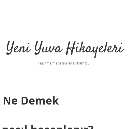
Yeni Yuva Hikayeleri
Taşınma maceralarıyla ilham bul!
k Ne Demek
ilbet
h