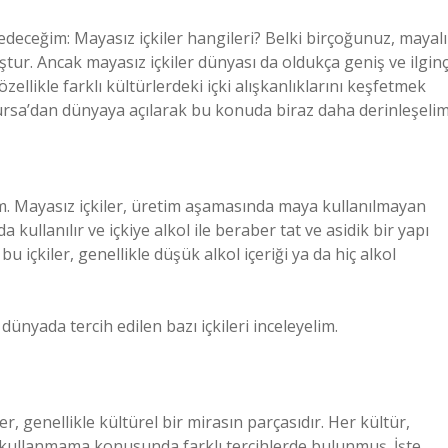
deceğim: Mayasız içkiler hangileri? Belki birçoğunuz, mayalı
ştur. Ancak mayasız içkiler dünyası da oldukça geniş ve ilginç
ellikle farklı kültürlerdeki içki alışkanlıklarını keşfetmek
n, Bursa’dan dünyaya açılarak bu konuda biraz daha derinleşelim
lım. Mayasız içkiler, üretim aşamasında maya kullanılmayan
 kullanılır ve içkiye alkol ile beraber tat ve asidik bir yapı
u içkiler, genellikle düşük alkol içeriği ya da hiç alkol
ünyada tercih edilen bazı içkileri inceleyelim.
er, genellikle kültürel bir mirasın parçasıdır. Her kültür,
da kullanmama konusunda farklı tercihlerde bulunmuş. İşte