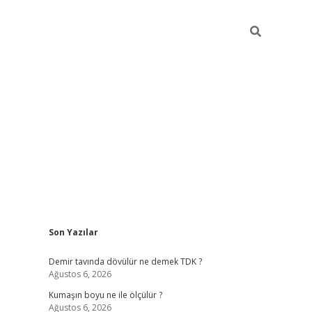
Sidebar
Son Yazılar
lbet
hiltonbet
Betexper giriş adresi
https://www.betexper.xyz/
b
Demir tavında dövülür ne demek TDK ?
Ağustos 6, 2026
Kumaşın boyu ne ile ölçülür ?
Ağustos 6, 2026