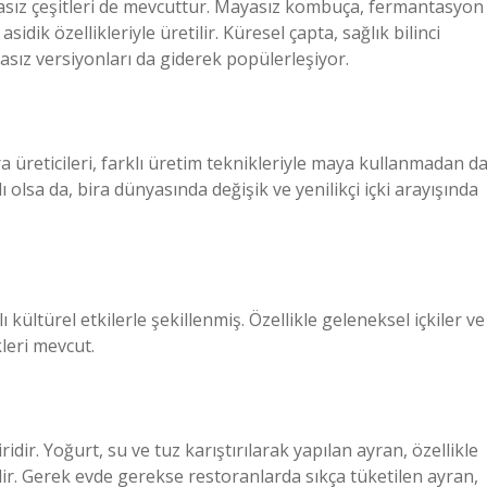
yasız çeşitleri de mevcuttur. Mayasız kombuça, fermantasyon
ik özellikleriyle üretilir. Küresel çapta, sağlık bilinci
sız versiyonları da giderek popülerleşiyor.
ira üreticileri, farklı üretim teknikleriyle maya kullanmadan d
lı olsa da, bira dünyasında değişik ve yenilikçi içki arayışında
 kültürel etkilerle şekillenmiş. Özellikle geleneksel içkiler ve
leri mevcut.
idir. Yoğurt, su ve tuz karıştırılarak yapılan ayran, özellikle
ilir. Gerek evde gerekse restoranlarda sıkça tüketilen ayran,