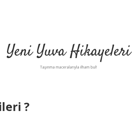
Yeni Yuva Hikayeleri
Taşınma maceralarıyla ilham bul!
leri ?
i