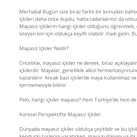
Merhaba! Bugün size biraz farklı bir konudan bahse
içkileri daha önce duydu, hatta tadanlarınız da olmu
Mayasız içkilerin hangi içkiler olduğunu öğrenmek, öz
isteyen biri için oldukça keyifli olabilir. Hadi geli
Mayasız İçkiler Nedir?
Öncelikle, mayasız içkiler ne demek, biraz açıklaya
içkilerdir. Mayalar, genellikle alkol fermantasyonunda
kazandırır. Ancak bazı içkilerde maya kullanılmaz ve b
içermemesiyle bilinir.
Peki, hangi içkiler mayasız? Hem Türkiye’de hem de d
Küresel Perspektifte Mayasız İçkiler
Dünyada mayasız içkiler oldukça çeşitlidir ve bu içkil
kendi içki türlerini yaratırken, maya kullanımı ya 