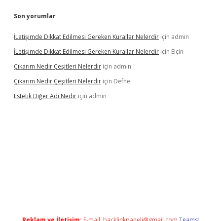
Son yorumlar
İLetişimde Dikkat Edilmesi Gereken Kurallar Nelerdir
için
admin
İLetişimde Dikkat Edilmesi Gereken Kurallar Nelerdir
için
Elçin
Çıkarım Nedir Çeşitleri Nelerdir
için
admin
Çıkarım Nedir Çeşitleri Nelerdir
için
Defne
Estetik Diğer Adı Nedir
için
admin
z/
betci.co
betci giriş
hiltonbet güncel
Reklam ve İletişim:
E-mail:
backlinkpaneli@gmail.com
Teams: