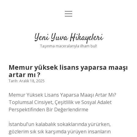
menüyü
Anasayfa
aç
Gizlilik Politikası
Yeni Yuva Hikayeleri
Yasal Uyarı
Taşınma maceralarıyla ilham bul!
Hakkımızda
Memur yüksek lisans yaparsa maaşı
artar mı ?
Tarih: Aralık 18, 2025
Memur Yüksek Lisans Yaparsa Maaşı Artar Mı?
Toplumsal Cinsiyet, Çeşitlilik ve Sosyal Adalet
Perspektifinden Bir Değerlendirme
İstanbul’un kalabalık sokaklarında yürürken,
gözlerim sık sık karşımda yürüyen insanların