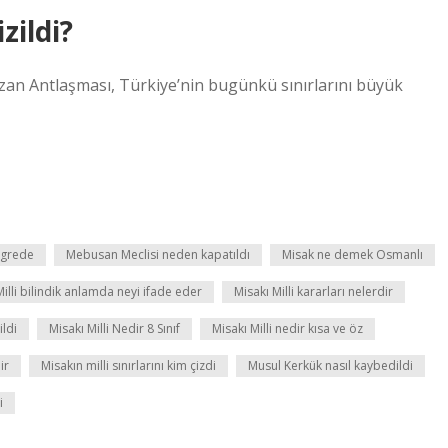
zildi?
an Antlaşması, Türkiye’nin bugünkü sınırlarını büyük
ngrede
Mebusan Meclisi neden kapatıldı
Misak ne demek Osmanlı
Milli bilindik anlamda neyi ifade eder
Misakı Milli kararları nelerdir
ildi
Misakı Milli Nedir 8 Sınıf
Misakı Milli nedir kısa ve öz
ir
Misakın milli sınırlarını kim çizdi
Musul Kerkük nasıl kaybedildi
i