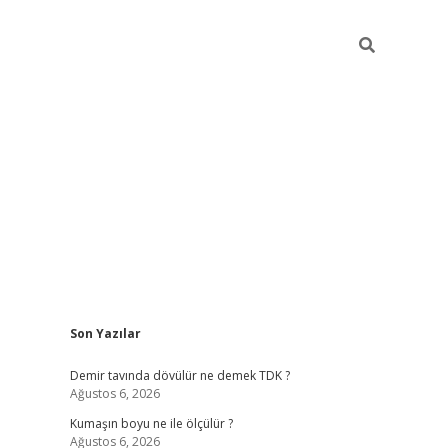
Sidebar
Son Yazılar
ltonbet
Betexper giriş adresi
https://www.betexper.xyz/
betci.
Demir tavında dövülür ne demek TDK ?
Ağustos 6, 2026
Kumaşın boyu ne ile ölçülür ?
Ağustos 6, 2026