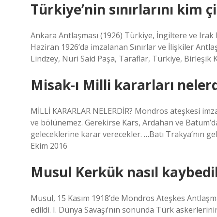
Türkiye’nin sınırlarını kim çi
Ankara Antlaşması (1926) Türkiye, İngiltere ve Irak
Haziran 1926’da imzalanan Sınırlar ve İlişkiler Antla
Lindzey, Nuri Said Paşa, Taraflar, Türkiye, Birleşik Kr
Misak-ı Milli kararları neler
MİLLİ KARARLAR NELERDİR? Mondros ateşkesi imzalan
ve bölünemez. Gerekirse Kars, Ardahan ve Batum’da 
geleceklerine karar verecekler. …Batı Trakya’nın g
Ekim 2016
Musul Kerkük nasıl kaybedil
Musul, 15 Kasım 1918’de Mondros Ateşkes Antlaşması’
edildi. I. Dünya Savaşı’nın sonunda Türk askerlerin