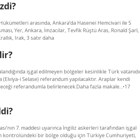
zdi?
 Hükümetleri arasında, Ankara’da Hasenei Hemcivari ile 5
şması, Yer, Ankara, İmzacılar, Tevfik Rüştü Aras, Ronald Şarl,
allık, Irak, 3 satır daha
dir?
dığında işgal edilmeyen bölgeler kesinlikle Türk vatanıdı
(Elviya-i Selase) referandum yapılacaktır. Araplar kendi
eleceği referandumla belirlenecek.Daha fazla makale…•17
di?
nın 7. maddesi uyarınca İngiliz askerleri tarafından işgal
in kontrolündeki bir bölge olduğu için Türkiye Cumhuriyeti,