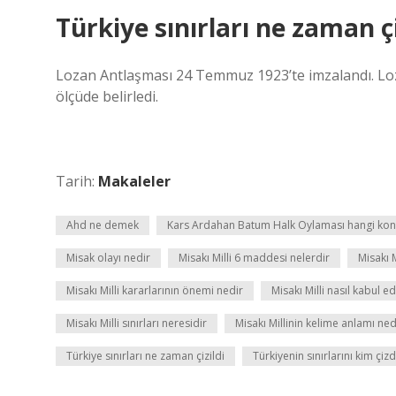
Türkiye sınırları ne zaman çi
Lozan Antlaşması 24 Temmuz 1923’te imzalandı. Loz
ölçüde belirledi.
Tarih:
Makaleler
Ahd ne demek
Kars Ardahan Batum Halk Oylaması hangi ko
Misak olayı nedir
Misakı Milli 6 maddesi nelerdir
Misakı 
Misakı Milli kararlarının önemi nedir
Misakı Milli nasıl kabul ed
Misakı Milli sınırları neresidir
Misakı Millinin kelime anlamı ned
Türkiye sınırları ne zaman çizildi
Türkiyenin sınırlarını kim çizd