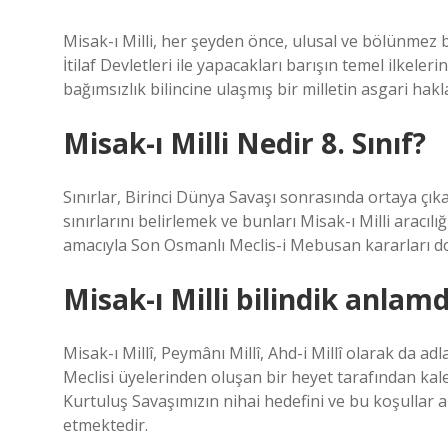
Misak-ı Milli, her şeyden önce, ulusal ve bölünmez bi
İtilaf Devletleri ile yapacakları barışın temel ilkel
bağımsızlık bilincine ulaşmış bir milletin asgari hakl
Misak-ı Milli Nedir 8. Sınıf?
Sınırlar, Birinci Dünya Savaşı sonrasında ortaya çı
sınırlarını belirlemek ve bunları Misak-ı Milli arac
amacıyla Son Osmanlı Meclis-i Mebusan kararları doğ
Misak-ı Milli bilindik anlam
Misak-ı Millî, Peymânı Millî, Ahd-i Millî olarak da 
Meclisi üyelerinden oluşan bir heyet tarafından kale
Kurtuluş Savaşımızın nihai hedefini ve bu koşullar alt
etmektedir.