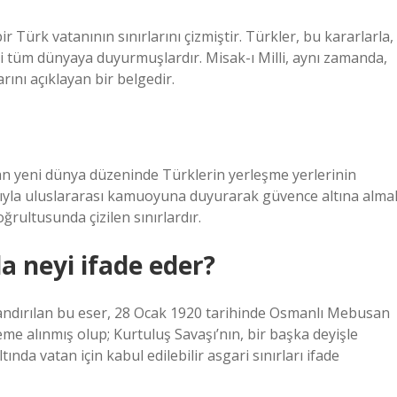
r Türk vatanının sınırlarını çizmiştir. Türkler, bu kararlarla,
erini tüm dünyaya duyurmuşlardır. Misak-ı Milli, aynı zamanda,
arını açıklayan bir belgedir.
kan yeni dünya düzeninde Türklerin yerleşme yerlerinin
ılığıyla uluslararası kamuoyuna duyurarak güvence altına alma
rultusunda çizilen sınırlardır.
da neyi ifade eder?
adlandırılan bu eser, 28 Ocak 1920 tarihinde Osmanlı Mebusan
me alınmış olup; Kurtuluş Savaşı’nın, bir başka deyişle
ında vatan için kabul edilebilir asgari sınırları ifade