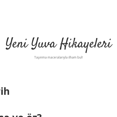
Yeni Yuva Hikayeleri
Taşınma maceralarıyla ilham bul!
ih
ilbet
hi