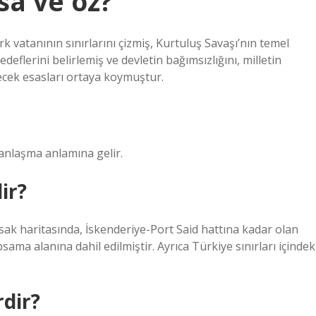
ısa ve öz?
k vatanının sınırlarını çizmiş, Kurtuluş Savaşı’nın temel
eflerini belirlemiş ve devletin bağımsızlığını, milletin
lecek esasları ortaya koymuştur.
r anlaşma anlamına gelir.
dir?
isak haritasında, İskenderiye-Port Said hattına kadar olan
sama alanına dahil edilmiştir. Ayrıca Türkiye sınırları içindek
rdir?