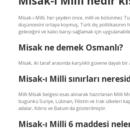
Misak-ı Milli nedir k
Misak-ı Milli, her şeyden önce, milli ve bölünmez Tür
düşüncesini ortaya koymuş, Türk dış politikasının hed
geleceğini ve kalıcı barışı sağlamak için uygulanabi
Misak ne demek Osmanlı?
Misak, iki taraf arasında karşılıklı güvene dayalı bi
Misak-ı Milli sınırları neresi
Milli Misak belgesi esas alınarak hazırlanan Milli M
bugünkü Suriye, Lübnan, Filistin ve Irak ülkeleri kap
adalar, Kıbrıs ve Batum da gösterilmiştir.
Misak-ı Milli 6 maddesi nele