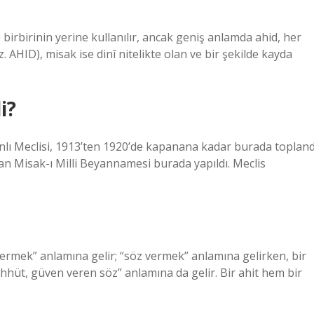
 birbirinin yerine kullanılır, ancak geniş anlamda ahid, her
. AHID), misak ise dinî nitelikte olan ve bir şekilde kayda
i?
manlı Meclisi, 1913’ten 1920’de kapanana kadar burada topland
lan Misak-ı Milli Beyannamesi burada yapıldı. Meclis
vermek” anlamına gelir; “söz vermek” anlamına gelirken, bir
ahhüt, güven veren söz” anlamına da gelir. Bir ahit hem bir