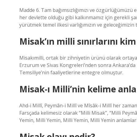
Madde 6. Tam bağımsızlığımızı ve özgürlüğümüzü el
her devlette olduğu gibi kalkınmamız için gerekli şar
yürütmek temel ilkesi varlığımızın ve geleceğimizin t
Misak’ın milli sınırlarını kim
Misakımilli, ortak bir zihniyetin ürünü olarak ort
Erzurum ve Sivas Kongreleri’nden sonra Ankara’da
Temsiliye’nin faaliyetlerine entegre olmuştur.
Misak-ı Milli’nin kelime anl
Ahd-i Millî, Peymân-i Millî ve Mîsâk-i Millî her zama
Farsçada kelimesiz olarak “Milli Misak”, “Milli Peymâ
Yemin, Milli Yemin, Milli Yemin, Milli Yemin anlamlarıy
Misak olayı nedir?