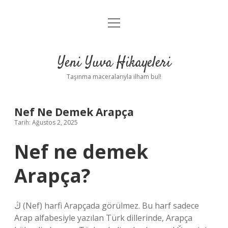
menüyü
Anasayfa
aç
Gizlilik Politikası
Yeni Yuva Hikayeleri
Yasal Uyarı
Taşınma maceralarıyla ilham bul!
Hakkımızda
Nef Ne Demek Arapça
Tarih: Ağustos 2, 2025
Nef ne demek
Arapça?
ڭ (Nef) harfi Arapçada görülmez. Bu harf sadece
Arap alfabesiyle yazılan Türk dillerinde, Arapça