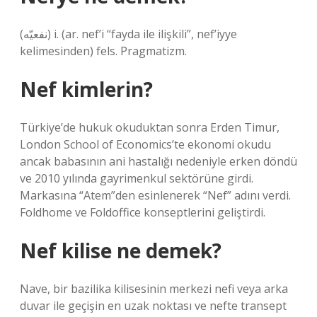
(ﻧﻔﻌﻴّﻪ) i. (ar. nef’і “fayda ile ilişkili”, nef’iyye
kelimesinden) fels. Pragmatizm.
Nef kimlerin?
Türkiye’de hukuk okuduktan sonra Erden Timur,
London School of Economics’te ekonomi okudu
ancak babasının ani hastalığı nedeniyle erken döndü
ve 2010 yılında gayrimenkul sektörüne girdi.
Markasına “Atem”den esinlenerek “Nef” adını verdi.
Foldhome ve Foldoffice konseptlerini geliştirdi.
Nef kilise ne demek?
Nave, bir bazilika kilisesinin merkezi nefi veya arka
duvar ile geçişin en uzak noktası ve nefte transept