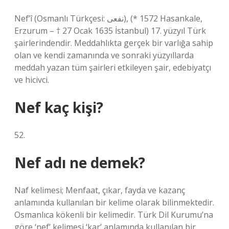
Nef’î (Osmanlı Türkçesi: نفعی), (* 1572 Hasankale,
Erzurum – † 27 Ocak 1635 İstanbul) 17. yüzyıl Türk
şairlerindendir. Meddahlıkta gerçek bir varlığa sahip
olan ve kendi zamanında ve sonraki yüzyıllarda
meddah yazan tüm şairleri etkileyen şair, edebiyatçı
ve hicivci.
Nef kaç kişi?
52.
Nef adı ne demek?
Naf kelimesi; Menfaat, çıkar, fayda ve kazanç
anlamında kullanılan bir kelime olarak bilinmektedir.
Osmanlıca kökenli bir kelimedir. Türk Dil Kurumu’na
göre ‘nef’ kelimesi ‘kar’ anlamında kullanılan bir