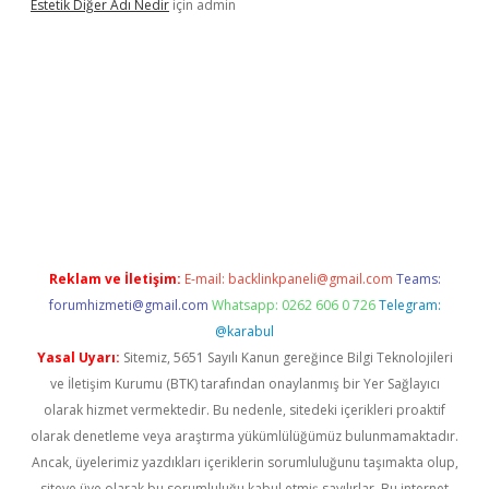
Estetik Diğer Adı Nedir
için
admin
/
betci.co
betci giriş
hiltonbet güncel
Reklam ve İletişim:
E-mail:
backlinkpaneli@gmail.com
Teams:
forumhizmeti@gmail.com
Whatsapp: 0262 606 0 726
Telegram:
@karabul
Yasal Uyarı:
Sitemiz, 5651 Sayılı Kanun gereğince Bilgi Teknolojileri
ve İletişim Kurumu (BTK) tarafından onaylanmış bir Yer Sağlayıcı
olarak hizmet vermektedir. Bu nedenle, sitedeki içerikleri proaktif
olarak denetleme veya araştırma yükümlülüğümüz bulunmamaktadır.
Ancak, üyelerimiz yazdıkları içeriklerin sorumluluğunu taşımakta olup,
siteye üye olarak bu sorumluluğu kabul etmiş sayılırlar. Bu internet