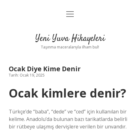
menüyü
Anasayfa
aç
Gizlilik Politikası
Yeni Yuva Hikayeleri
Yasal Uyarı
Taşınma maceralarıyla ilham bul!
Hakkımızda
Ocak Diye Kime Denir
Tarih: Ocak 19, 2025
Ocak kimlere denir?
Türkçe’de “baba”, “dede” ve “ced” için kullanılan bir
kelime. Anadolu’da bulunan bazı tarikatlarda belirli
bir rütbeye ulaşmış dervişlere verilen bir unvandır.