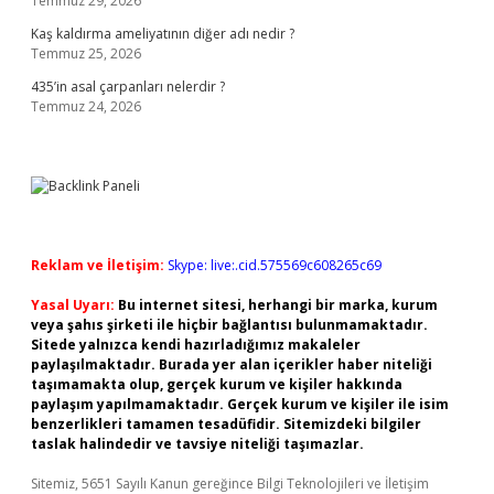
Temmuz 29, 2026
Kaş kaldırma ameliyatının diğer adı nedir ?
Temmuz 25, 2026
435’in asal çarpanları nelerdir ?
Temmuz 24, 2026
Reklam ve İletişim:
Skype: live:.cid.575569c608265c69
Yasal Uyarı:
Bu internet sitesi, herhangi bir marka, kurum
veya şahıs şirketi ile hiçbir bağlantısı bulunmamaktadır.
Sitede yalnızca kendi hazırladığımız makaleler
paylaşılmaktadır. Burada yer alan içerikler haber niteliği
taşımamakta olup, gerçek kurum ve kişiler hakkında
paylaşım yapılmamaktadır. Gerçek kurum ve kişiler ile isim
benzerlikleri tamamen tesadüfidir. Sitemizdeki bilgiler
taslak halindedir ve tavsiye niteliği taşımazlar.
Sitemiz, 5651 Sayılı Kanun gereğince Bilgi Teknolojileri ve İletişim