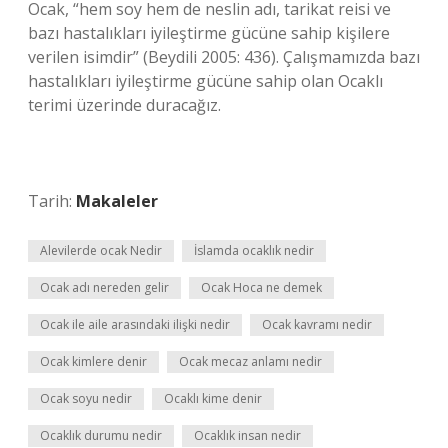
Ocak, “hem soy hem de neslin adı, tarikat reisi ve
bazı hastalıkları iyileştirme gücüne sahip kişilere
verilen isimdir” (Beydili 2005: 436). Çalışmamızda bazı
hastalıkları iyileştirme gücüne sahip olan Ocaklı
terimi üzerinde duracağız.
Tarih:
Makaleler
Alevilerde ocak Nedir
İslamda ocaklık nedir
Ocak adı nereden gelir
Ocak Hoca ne demek
Ocak ile aile arasındaki ilişki nedir
Ocak kavramı nedir
Ocak kimlere denir
Ocak mecaz anlamı nedir
Ocak soyu nedir
Ocaklı kime denir
Ocaklık durumu nedir
Ocaklık insan nedir