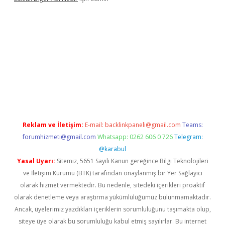
ş adresi
https://www.betexper.xyz/
betci.co
betci giriş
hiltonbet
Reklam ve İletişim:
E-mail:
backlinkpaneli@gmail.com
Teams:
forumhizmeti@gmail.com
Whatsapp: 0262 606 0 726
Telegram:
@karabul
Yasal Uyarı:
Sitemiz, 5651 Sayılı Kanun gereğince Bilgi Teknolojileri
ve İletişim Kurumu (BTK) tarafından onaylanmış bir Yer Sağlayıcı
olarak hizmet vermektedir. Bu nedenle, sitedeki içerikleri proaktif
olarak denetleme veya araştırma yükümlülüğümüz bulunmamaktadır.
Ancak, üyelerimiz yazdıkları içeriklerin sorumluluğunu taşımakta olup,
siteye üye olarak bu sorumluluğu kabul etmiş sayılırlar. Bu internet