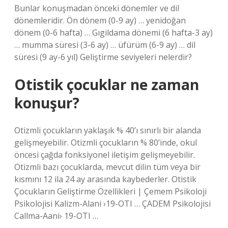
Bunlar konuşmadan önceki dönemler ve dil
dönemleridir. Ön dönem (0-9 ay) … yenidoğan
dönem (0-6 hafta) … Gıgildama dönemi (6 hafta-3 ay)
… mumma süresi (3-6 ay) … üfürüm (6-9 ay) … dil
süresi (9 ay-6 yıl) Geliştirme seviyeleri nelerdir?
Otistik çocuklar ne zaman
konuşur?
Otizmli çocukların yaklaşık % 40’ı sınırlı bir alanda
gelişmeyebilir. Otizmli çocukların % 80’inde, okul
öncesi çağda fonksiyonel iletişim gelişmeyebilir.
Otizmli bazı çocuklarda, mevcut dilin tüm veya bir
kısmını 12 ila 24 ay arasında kaybederler. Otistik
Çocukların Geliştirme Özellikleri | Çemem Psikoloji
Psikolojisi Kalizm-Alani ›19-OTI … ÇADEM Psikolojisi
Callma-Aani› 19-OTI …