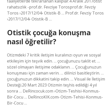
faaliyetlerde tekrarlanan kalıplar.4 Aralık 2017otist
rahatsızlık -prof.dr. Fevziye Torosprof.dr. Fevziy
Toros ›2017/12/04› Otistik-B … Prof.dr. Fevziy Toros
›2017/12/04› Otistik-B …
Otistik çocuğa konuşma
nasıl öğretilir?
Otizmdeki 7 kritik iletişim kuralınızı oyun ve sosyal
etkileşim için teşvik edin. … çocuğunuzu taklit et. …
sözel olmayan iletişime odaklanın. … Çocuğunuzun
konuşması için zaman verin. … dilinizi basitleştirin. …
çocuğunuzun dikkatini takip edin. … Visual ile İletişim
Desteği.20 Mart 2023 Otizmin teşhis edildiği 4 yıl
sonra … DeRincocuk.com ›Otizm-Teshisi-Konmus-
Bir-Cocu … DeRincoKIK.com› Otizm-Tehisi-Konmus-
Bir-Cocu …