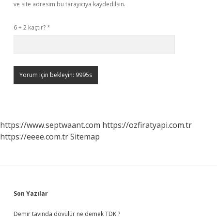
ve site adresim bu tarayıcıya kaydedilsin.
6 + 2 kaçtır?
*
https://www.septwaant.com
https://ozfiratyapi.com.tr
https://eeee.com.tr
Sitemap
Sidebar
Son Yazılar
Demir tavında dövülür ne demek TDK ?