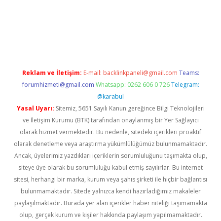
xyz/
betci.co
betci giriş
hiltonbet güncel
Reklam ve İletişim:
E-mail:
backlinkpaneli@gmail.com
Teams:
forumhizmeti@gmail.com
Whatsapp: 0262 606 0 726
Telegram:
@karabul
Yasal Uyarı:
Sitemiz, 5651 Sayılı Kanun gereğince Bilgi Teknolojileri
ve İletişim Kurumu (BTK) tarafından onaylanmış bir Yer Sağlayıcı
olarak hizmet vermektedir. Bu nedenle, sitedeki içerikleri proaktif
olarak denetleme veya araştırma yükümlülüğümüz bulunmamaktadır.
Ancak, üyelerimiz yazdıkları içeriklerin sorumluluğunu taşımakta olup,
siteye üye olarak bu sorumluluğu kabul etmiş sayılırlar. Bu internet
sitesi, herhangi bir marka, kurum veya şahıs şirketi ile hiçbir bağlantısı
bulunmamaktadır. Sitede yalnızca kendi hazırladığımız makaleler
paylaşılmaktadır. Burada yer alan içerikler haber niteliği taşımamakta
olup, gerçek kurum ve kişiler hakkında paylaşım yapılmamaktadır.