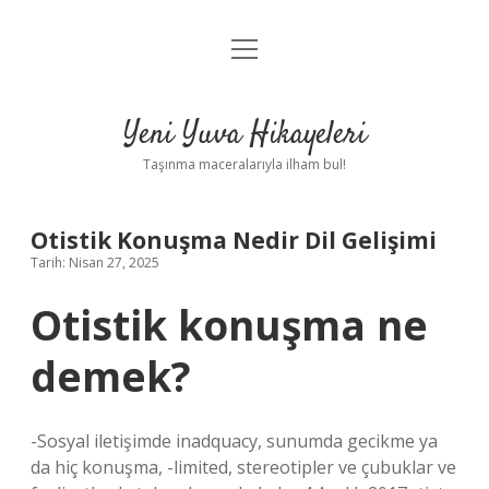
menüyü
Anasayfa
aç
Gizlilik Politikası
Yeni Yuva Hikayeleri
Yasal Uyarı
Taşınma maceralarıyla ilham bul!
Hakkımızda
Otistik Konuşma Nedir Dil Gelişimi
Tarih: Nisan 27, 2025
Otistik konuşma ne
demek?
-Sosyal iletişimde inadquacy, sunumda gecikme ya
da hiç konuşma, -limited, stereotipler ve çubuklar ve