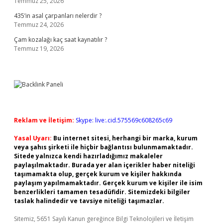
Temmuz 25, 2026
435’in asal çarpanları nelerdir ?
Temmuz 24, 2026
Çam kozalağı kaç saat kaynatılır ?
Temmuz 19, 2026
Reklam ve İletişim:
Skype: live:.cid.575569c608265c69
Yasal Uyarı:
Bu internet sitesi, herhangi bir marka, kurum
veya şahıs şirketi ile hiçbir bağlantısı bulunmamaktadır.
Sitede yalnızca kendi hazırladığımız makaleler
paylaşılmaktadır. Burada yer alan içerikler haber niteliği
taşımamakta olup, gerçek kurum ve kişiler hakkında
paylaşım yapılmamaktadır. Gerçek kurum ve kişiler ile isim
benzerlikleri tamamen tesadüfidir. Sitemizdeki bilgiler
taslak halindedir ve tavsiye niteliği taşımazlar.
Sitemiz, 5651 Sayılı Kanun gereğince Bilgi Teknolojileri ve İletişim