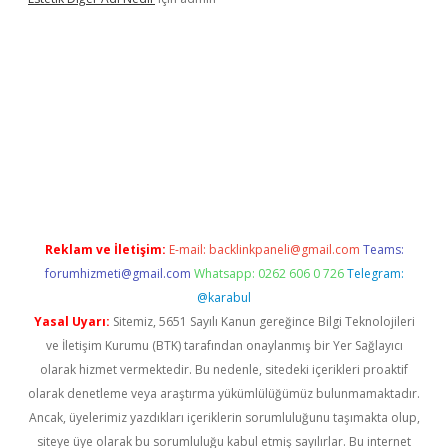
betci.co
betci giriş
hiltonbet güncel
Reklam ve İletişim:
E-mail:
backlinkpaneli@gmail.com
Teams:
forumhizmeti@gmail.com
Whatsapp: 0262 606 0 726
Telegram:
@karabul
Yasal Uyarı:
Sitemiz, 5651 Sayılı Kanun gereğince Bilgi Teknolojileri
ve İletişim Kurumu (BTK) tarafından onaylanmış bir Yer Sağlayıcı
olarak hizmet vermektedir. Bu nedenle, sitedeki içerikleri proaktif
olarak denetleme veya araştırma yükümlülüğümüz bulunmamaktadır.
Ancak, üyelerimiz yazdıkları içeriklerin sorumluluğunu taşımakta olup,
siteye üye olarak bu sorumluluğu kabul etmiş sayılırlar. Bu internet