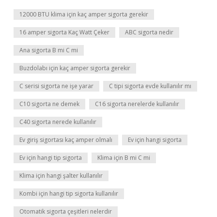
12000 BTU klima için kaç amper sigorta gerekir
16 amper sigorta Kaç Watt Çeker
ABC sigorta nedir
Ana sigorta B mi C mi
Buzdolabı için kaç amper sigorta gerekir
C serisi sigorta ne işe yarar
C tipi sigorta evde kullanılır mı
C10 sigorta ne demek
C16 sigorta nerelerde kullanılır
C40 sigorta nerede kullanılır
Ev giriş sigortası kaç amper olmalı
Ev için hangi sigorta
Ev için hangi tip sigorta
Klima için B mi C mi
Klima için hangi şalter kullanılır
Kombi için hangi tip sigorta kullanılır
Otomatik sigorta çeşitleri nelerdir