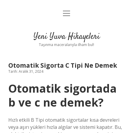
menüyü
Anasayfa
aç
Gizlilik Politikası
Yeni Yuva Hikayeleri
Yasal Uyarı
Taşınma maceralarıyla ilham bul!
Hakkımızda
Otomatik Sigorta C Tipi Ne Demek
Tarih: Aralık 31, 2024
Otomatik sigortada
b ve c ne demek?
Hızlı etkili B Tipi otomatik sigortalar kısa devreleri
veya aşırı yükleri hızla algılar ve sistemi kapatır. Bu,