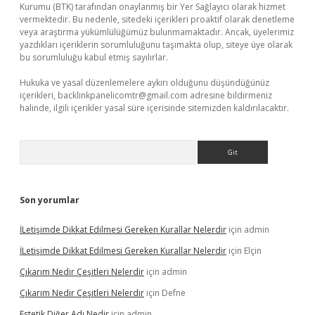
Kurumu (BTK) tarafından onaylanmış bir Yer Sağlayıcı olarak hizmet
vermektedir. Bu nedenle, sitedeki içerikleri proaktif olarak denetleme
veya araştırma yükümlülüğümüz bulunmamaktadır. Ancak, üyelerimiz
yazdıkları içeriklerin sorumluluğunu taşımakta olup, siteye üye olarak
bu sorumluluğu kabul etmiş sayılırlar.
Hukuka ve yasal düzenlemelere aykırı olduğunu düşündüğünüz
içerikleri,
backlinkpanelicomtr@gmail.com
adresine bildirmeniz
halinde, ilgili içerikler yasal süre içerisinde sitemizden kaldırılacaktır.
Arama
Son yorumlar
İLetişimde Dikkat Edilmesi Gereken Kurallar Nelerdir
için
admin
İLetişimde Dikkat Edilmesi Gereken Kurallar Nelerdir
için
Elçin
Çıkarım Nedir Çeşitleri Nelerdir
için
admin
Çıkarım Nedir Çeşitleri Nelerdir
için
Defne
Estetik Diğer Adı Nedir
için
admin