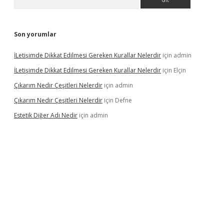
Son yorumlar
İLetişimde Dikkat Edilmesi Gereken Kurallar Nelerdir
için
admin
İLetişimde Dikkat Edilmesi Gereken Kurallar Nelerdir
için
Elçin
Çıkarım Nedir Çeşitleri Nelerdir
için
admin
Çıkarım Nedir Çeşitleri Nelerdir
için
Defne
Estetik Diğer Adı Nedir
için
admin
i.co
betci giriş
hiltonbet güncel