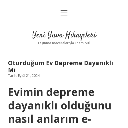
menüyü
Anasayfa
aç
Gizlilik Politikası
Yeni Yuva Hikayeleri
Yasal Uyarı
Taşınma maceralarıyla ilham bul!
Hakkımızda
Oturduğum Ev Depreme Dayanıklı
Mı
Tarih: Eylül 21, 2024
Evimin depreme
dayanıklı olduğunu
nasıl anlarım e-