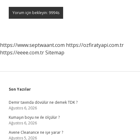
https://www.septwaant.com
https://ozfiratyapi.com.tr
https://eeee.com.tr
Sitemap
Sidebar
Son Yazılar
Demir tavında dövülür ne demek TDK ?
Ağustos 6, 2026
Kumaşın boyu ne ile ölçülür ?
Ağustos 6, 2026
Avene Cleanance ne işe yarar ?
Ağustos 5, 2026