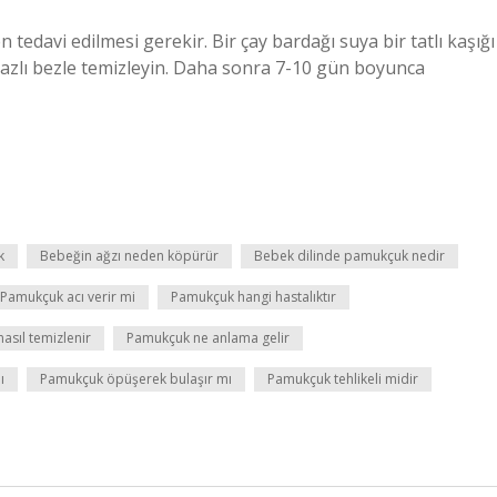
edavi edilmesi gerekir. Bir çay bardağı suya bir tatlı kaşığı
azlı bezle temizleyin. Daha sonra 7-10 gün boyunca
k
Bebeğin ağzı neden köpürür
Bebek dilinde pamukçuk nedir
Pamukçuk acı verir mi
Pamukçuk hangi hastalıktır
asıl temizlenir
Pamukçuk ne anlama gelir
ı
Pamukçuk öpüşerek bulaşır mı
Pamukçuk tehlikeli midir