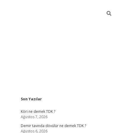
Sidebar
Son Yazılar
ltonbet
Betexper giriş adresi
https://www.betexper.xyz/
betci.c
Köri ne demek TDK ?
Ağustos 7, 2026
Demir tavında dövülür ne demek TDK ?
Ağustos 6, 2026