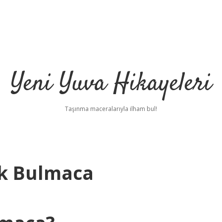
Yeni Yuva Hikayeleri
Taşınma maceralarıyla ilham bul!
k Bulmaca
ilbet
hi