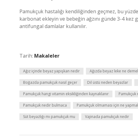
Pamukçuk hastalığı kendiliğinden geçmez, bu yüzden t
karbonat ekleyin ve bebeğin ağzını günde 3-4 kez g
antifungal damlalar kullanılır.
Tarih:
Makaleler
Ağız içinde beyaz yapışkan nedir
Ağızda beyaz leke ne deme
Boğazda pamukçuk nasıl geçer
Dil üstü neden beyazlar
Pamukçuk hangi vitamin eksikliğinden kaynaklanır
Pamukçuk n
Pamukçuk nedir bulmaca
Pamukçuk olmaması için ne yapmal
Süt beyazlığı mı pamukçuk mu
Vajinada pamukçuk nedir