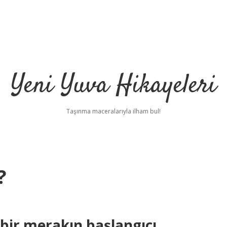
Yeni Yuva Hikayeleri
Taşınma maceralarıyla ilham bul!
?
ilbet
h
e bir merakın başlangıcı