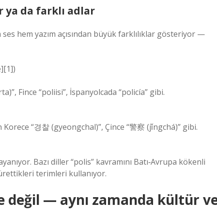
 ya da farklı adlar
m ses hem yazım açısından büyük farklılıklar gösteriyor —
][1])
in Korece “경찰 (gyeongchal)”, Çince “警察 (jǐngchá)” gibi.
ayanıyor. Bazı diller “polis” kavramını Batı‑Avrupa kökenli
ettikleri terimleri kullanıyor.
me değil — aynı zamanda kültür v