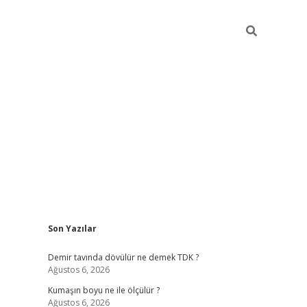
Sidebar
Son Yazılar
iltonbet
Betexper giriş adresi
https://www.betexper.xyz/
betci
Demir tavında dövülür ne demek TDK ?
Ağustos 6, 2026
Kumaşın boyu ne ile ölçülür ?
Ağustos 6, 2026