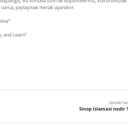
ir başlangıç. Bu konuda sizin de düşünceleriniz, kültürünüzde
iz varsa, paylaşmak merak uyandırır.
line”
n, and Learn”
Sonraki Yaz
Sinop Islamasi nedir 