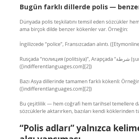
Bugün farklı dillerde polis — benzer
Dünyada polis teşkilatını temsil eden sözcükler he
ama birçok dilde benzer kökenler var. Örneğin:
İngilizcede “police”, Fransızcadan alıntı. ([Etymonline
Rusçada “полиция (politsiya)”, Arapçada “شرطة (şurta)”, Fince “poliisi”, İspanyolcada “policía” gibi.
([indifferentlanguages.com][2])
Bazı Asya dillerinde tamamen farklı kökenli: Örneğ
([indifferentlanguages.com][2])
Bu çeşitlilik — hem coğrafi hem tarihsel temellere d
sözcüklerle aktarırken, bazıları kendi köklerinden tür
“Polis adları” yalnızca keli