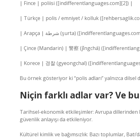
| Fince | poliisi ([indifferentlanguages.com][2]) |
| Türkçe | polis / emniyet / kolluk ([rehbersaglik.co
| Arapça | شرطة (şurta) ([indifferentlanguages.c
| Çince (Mandarin) | 警察 (jǐngchá) ([indifferentlan
| Korece | 경찰 (gyeongchal) ([indifferentlanguages
Bu örnek gösteriyor ki “polis adları” yalnızca dilsel d
Niçin farklı adlar var? Ve bu 
Tarihsel-ekonomik etkileşimler: Avrupa dillerinden 
güvenlik anlayışı da etkileniyor.
Kültürel kimlik ve bağımsızlık: Bazı toplumlar, Batı’