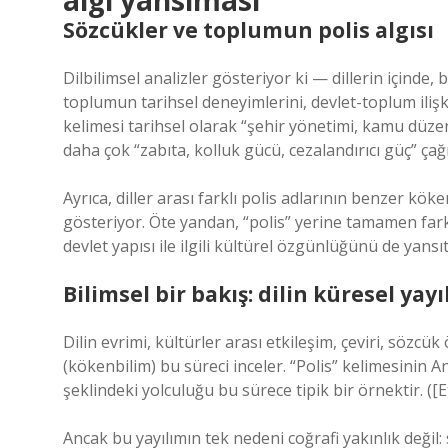
algı yansıması
Sözcükler ve toplumun polis algısı
Dilbilimsel analizler gösteriyor ki — dillerin içinde,
toplumun tarihsel deneyimlerini, devlet-toplum ilişki
kelimesi tarihsel olarak “şehir yönetimi, kamu düze
daha çok “zabıta, kolluk gücü, cezalandırıcı güç” çağr
Ayrıca, diller arası farklı polis adlarının benzer kö
gösteriyor. Öte yandan, “polis” yerine tamamen fark
devlet yapısı ile ilgili kültürel özgünlüğünü de yansıt
Bilimsel bir bakış: dilin küresel yay
Dilin evrimi, kültürler arası etkileşim, çeviri, sözcü
(kökenbilim) bu süreci inceler. “Polis” kelimesinin
şeklindeki yolculuğu bu sürece tipik bir örnektir. ([
Ancak bu yayılımın tek nedeni coğrafi yakınlık değil: