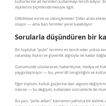
kültürlerine ait terimleri kullanmayı tercih ediyor.
ilişkilerini biçimlendirmesiyle ilgili.
Dilbilimsel evrim ve ödünçlemeler: Diller arası etki
oluyor — ama bazı terimler yerel kalabiliyor.
Sorularla düşündüren bir k
Bir topluluk “polis” terimini mi tercih eder yoksa ke
vatandaş ilişkisi ve güvenlik algısıyla ne kadar bağlan
Günümüzde uluslararası haberleşme, medya ve hukuk 
yaygınlaştırıyor — bu, yerel dil zenginliğini ve kültürel
Eğer toplum, kolluk güçlerine dair algısını değişt
isterse — bu değişim, kullanılan sözcüklerle de 
Bu yazı, “polis adları” kavramını yalnızca bir kelime