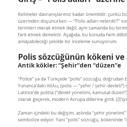
Kelimeler davranışlarımız kadar önemlidir; çünkü biz 
üzerinden düşünürken — “Polis adları nelerdir?” sor
terimleri merak etmek değil, aynı zamanda bu terimle
fark etmek demektir. Aşağıda, bu konuda hem dilbili
anlayabileceği şekilde bir inceleme sunuyorum.
Polis sözcüğünün kökeni ve
Antik kökler: “Şehir”den “düzen”e
“Police” ya da Türkçede “polis” sözcüğü, doğrudan b
Yunanca’daki πόλις (polis — “şehir / şehir-devleti”
Latince’de politia (“devlet yönetimi, kamusal düzen”)
olarak geçerek, modern Avrupa dillerine girdi. ([Ety
Zaman içindeki bu değişim, aslında “şehir yönetimi”
sembolize ediyor. Yani “polis” sözcüğü, kökeninde “de