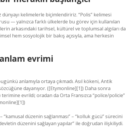
dünyayı kelimelerle biçimlendiririz. “Polis” kelimesi
usu — yalnızca farklı ülkelerde bu görev için kullanılan
rin arkasındaki tarihsel, kültürel ve toplumsal algıları da
msel hem sosyolojik bir bakış açısıyla, ama herkesin
 anlam evrimi
ugünkü anlamıyla ortaya çıkmadı. Asıl kökeni, Antik
) sözcüğüne dayanıyor. ([Etymonline][1]) Daha sonra
 terimine evrildi; oradan da Orta Fransızca “police/policie”
monline][1])
 – “kamusal düzenin sağlanması” – “kolluk gücü” sürecini
vletin düzenini sağlayan yapılar” ile doğrudan ilişkiliydi.