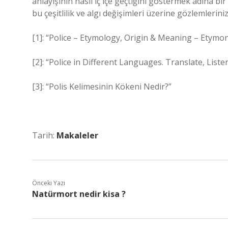
anlayışının nasıl iç içe geçtiğini göstermek adına b
bu çeşitlilik ve algı değişimleri üzerine gözlemlerin
[1]: “Police – Etymology, Origin & Meaning – Etymon
[2]: “Police in Different Languages. Translate, Liste
[3]: “Polis Kelimesinin Kökeni Nedir?”
Tarih:
Makaleler
Önceki Yazı
Natürmort nedir kisa ?