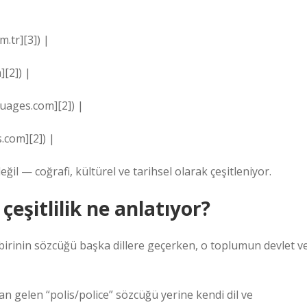
m.tr][3]) |
om][2]) |
guages.com][2]) |
.com][2]) |
eğil — coğrafi, kültürel ve tarihsel olarak çeşitleniyor.
çeşitlilik ne anlatıyor?
birinin sözcüğü başka dillere geçerken, o toplumun devlet v
dan gelen “polis/police” sözcüğü yerine kendi dil ve