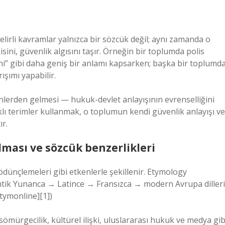
 belirli kavramlar yalnızca bir sözcük değil; aynı zamanda o
sini, güvenlik algısını taşır. Örneğin bir toplumda polis
ni” gibi daha geniş bir anlamı kapsarken; başka bir toplumd
ışımı yapabilir.
kenlerden gelmesi — hukuk-devlet anlayışının evrenselliğini
lı terimler kullanmak, o toplumun kendi güvenlik anlayışı ve
ır.
ılması ve sözcük benzerlikleri
k ödünçlemeleri gibi etkenlerle şekillenir. Etymology
 Antik Yunanca → Latince → Fransızca → modern Avrupa dilleri
Etymonline][1])
 sömürgecilik, kültürel ilişki, uluslararası hukuk ve medya gib