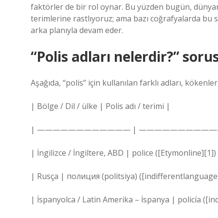
faktörler de bir rol oynar. Bu yüzden bugün, dünyan
terimlerine rastlıyoruz; ama bazı coğrafyalarda bu s
arka planıyla devam eder.
“Polis adları nelerdir?” so
Aşağıda, “polis” için kullanılan farklı adları, kökenle
| Bölge / Dil / ülke | Polis adı / terimi |
| ———————————— | ——————————
| İngilizce / İngiltere, ABD | police ([Etymonline][1])
| Rusça | полиция (politsiya) ([indifferentlanguage
| İspanyolca / Latin Amerika – İspanya | policía ([i