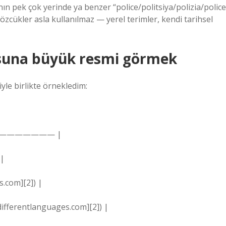
ın pek çok yerinde ya benzer “police/politsiya/polizia/police
özcükler asla kullanılmaz — yerel terimler, kendi tarihsel
rusuna büyük resmi görmek
riyle birlikte örnekledim:
——————— |
 |
s.com][2]) |
ndifferentlanguages.com][2]) |