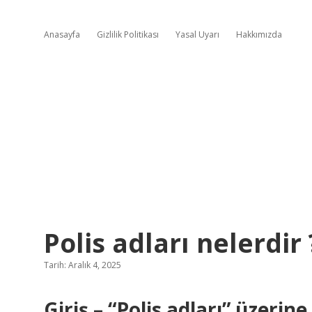
Anasayfa
Gizlilik Politikası
Yasal Uyarı
Hakkımızda
Polis adları nelerdir 
Tarih: Aralık 4, 2025
Giriş – “Polis adları” üzerin