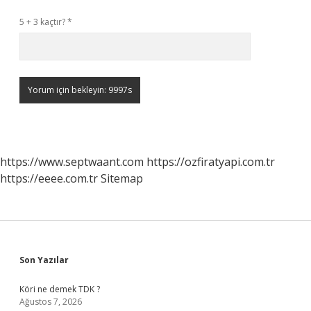
5 + 3 kaçtır?
*
https://www.septwaant.com
https://ozfiratyapi.com.tr
https://eeee.com.tr
Sitemap
Sidebar
Son Yazılar
Köri ne demek TDK ?
Ağustos 7, 2026