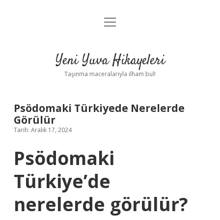
menüyü
Anasayfa
aç
Gizlilik Politikası
Yeni Yuva Hikayeleri
Yasal Uyarı
Taşınma maceralarıyla ilham bul!
Hakkımızda
Psödomaki Türkiyede Nerelerde
Görülür
Tarih: Aralık 17, 2024
Psödomaki
Türkiye’de
nerelerde görülür?