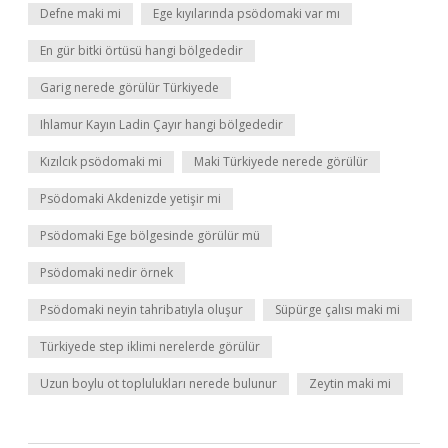
Defne maki mi
Ege kıyılarında psödomaki var mı
En gür bitki örtüsü hangi bölgededir
Garig nerede görülür Türkiyede
Ihlamur Kayın Ladin Çayır hangi bölgededir
Kızılcık psödomaki mi
Maki Türkiyede nerede görülür
Psödomaki Akdenizde yetişir mi
Psödomaki Ege bölgesinde görülür mü
Psödomaki nedir örnek
Psödomaki neyin tahribatıyla oluşur
Süpürge çalısı maki mi
Türkiyede step iklimi nerelerde görülür
Uzun boylu ot toplulukları nerede bulunur
Zeytin maki mi