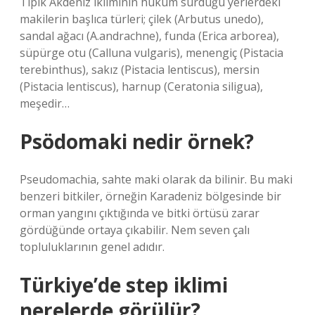
Tipik Akdeniz ikliminin hüküm sürdüğü yerlerdeki
makilerin başlıca türleri; çilek (Arbutus unedo),
sandal ağacı (A.andrachne), funda (Erica arborea),
süpürge otu (Calluna vulgaris), menengiç (Pistacia
terebinthus), sakız (Pistacia lentiscus), mersin
(Pistacia lentiscus), harnup (Ceratonia siligua),
meşedir…
Psödomaki nedir örnek?
Pseudomachia, sahte maki olarak da bilinir. Bu maki
benzeri bitkiler, örneğin Karadeniz bölgesinde bir
orman yangını çıktığında ve bitki örtüsü zarar
gördüğünde ortaya çıkabilir. Nem seven çalı
topluluklarının genel adıdır.
Türkiye’de step iklimi
nerelerde görülür?