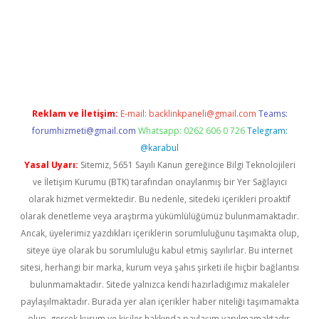
tci.co
betci giriş
hiltonbet güncel
Reklam ve İletişim:
E-mail:
backlinkpaneli@gmail.com
Teams:
forumhizmeti@gmail.com
Whatsapp: 0262 606 0 726
Telegram:
@karabul
Yasal Uyarı:
Sitemiz, 5651 Sayılı Kanun gereğince Bilgi Teknolojileri
ve İletişim Kurumu (BTK) tarafından onaylanmış bir Yer Sağlayıcı
olarak hizmet vermektedir. Bu nedenle, sitedeki içerikleri proaktif
olarak denetleme veya araştırma yükümlülüğümüz bulunmamaktadır.
Ancak, üyelerimiz yazdıkları içeriklerin sorumluluğunu taşımakta olup,
siteye üye olarak bu sorumluluğu kabul etmiş sayılırlar. Bu internet
sitesi, herhangi bir marka, kurum veya şahıs şirketi ile hiçbir bağlantısı
bulunmamaktadır. Sitede yalnızca kendi hazırladığımız makaleler
paylaşılmaktadır. Burada yer alan içerikler haber niteliği taşımamakta
olup, gerçek kurum ve kişiler hakkında paylaşım yapılmamaktadır.