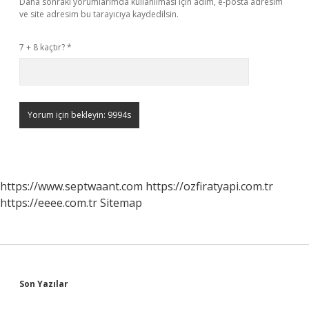
Daha sonraki yorumlarımda kullanılması için adım, e-posta adresim
ve site adresim bu tarayıcıya kaydedilsin.
7 + 8 kaçtır?
*
https://www.septwaant.com
https://ozfiratyapi.com.tr
https://eeee.com.tr
Sitemap
Sidebar
Son Yazılar