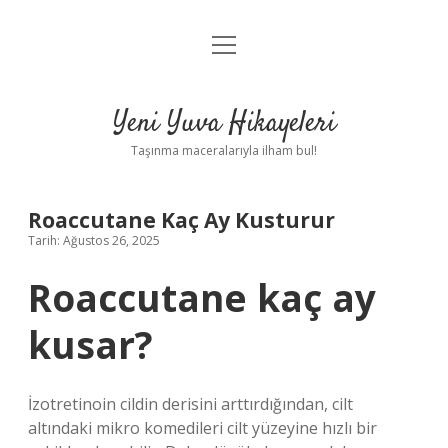
menüyü
Anasayfa
aç
Gizlilik Politikası
Yeni Yuva Hikayeleri
Yasal Uyarı
Taşınma maceralarıyla ilham bul!
Hakkımızda
Roaccutane Kaç Ay Kusturur
Tarih: Ağustos 26, 2025
Roaccutane kaç ay
kusar?
İzotretinoin cildin derisini arttırdığından, cilt
altındaki mikro komedileri cilt yüzeyine hızlı bir