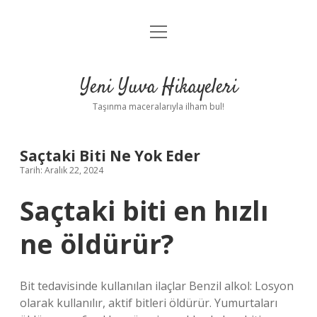
menüyü
Anasayfa
aç
Gizlilik Politikası
Yeni Yuva Hikayeleri
Yasal Uyarı
Taşınma maceralarıyla ilham bul!
Hakkımızda
Saçtaki Biti Ne Yok Eder
Tarih: Aralık 22, 2024
Saçtaki biti en hızlı
ne öldürür?
Bit tedavisinde kullanılan ilaçlar Benzil alkol: Losyon
olarak kullanılır, aktif bitleri öldürür. Yumurtaları