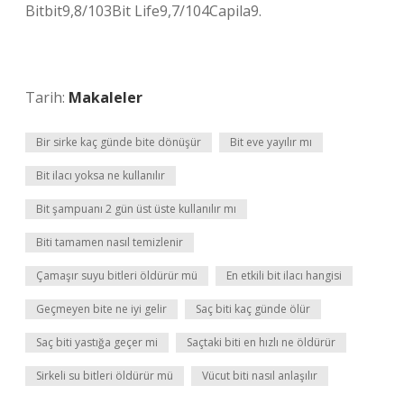
Bitbit9,8/103Bit Life9,7/104Capila9.
Tarih:
Makaleler
Bir sirke kaç günde bite dönüşür
Bit eve yayılır mı
Bit ilacı yoksa ne kullanılır
Bit şampuanı 2 gün üst üste kullanılır mı
Biti tamamen nasıl temizlenir
Çamaşır suyu bitleri öldürür mü
En etkili bit ilacı hangisi
Geçmeyen bite ne iyi gelir
Saç biti kaç günde ölür
Saç biti yastığa geçer mi
Saçtaki biti en hızlı ne öldürür
Sirkeli su bitleri öldürür mü
Vücut biti nasıl anlaşılır