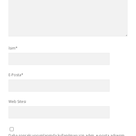
İsim*
E-Posta*
Web Sitesi
Daha sonraki yorumlarımda kullanılması için adım, e-posta adresim