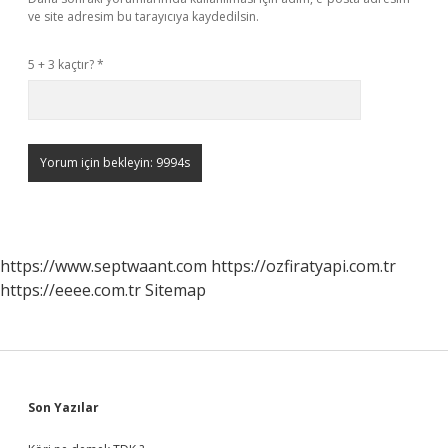
ve site adresim bu tarayıcıya kaydedilsin.
5 + 3 kaçtır?
*
https://www.septwaant.com
https://ozfiratyapi.com.tr
https://eeee.com.tr
Sitemap
Sidebar
Son Yazılar