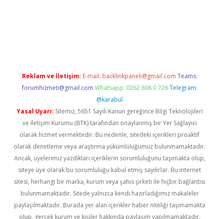
tci.co
betci giriş
hiltonbet güncel
Reklam ve İletişim:
E-mail:
backlinkpaneli@gmail.com
Teams:
forumhizmeti@gmail.com
Whatsapp: 0262 606 0 726
Telegram:
@karabul
Yasal Uyarı:
Sitemiz, 5651 Sayılı Kanun gereğince Bilgi Teknolojileri
ve İletişim Kurumu (BTK) tarafından onaylanmış bir Yer Sağlayıcı
olarak hizmet vermektedir. Bu nedenle, sitedeki içerikleri proaktif
olarak denetleme veya araştırma yükümlülüğümüz bulunmamaktadır.
Ancak, üyelerimiz yazdıkları içeriklerin sorumluluğunu taşımakta olup,
siteye üye olarak bu sorumluluğu kabul etmiş sayılırlar. Bu internet
sitesi, herhangi bir marka, kurum veya şahıs şirketi ile hiçbir bağlantısı
bulunmamaktadır. Sitede yalnızca kendi hazırladığımız makaleler
paylaşılmaktadır. Burada yer alan içerikler haber niteliği taşımamakta
olup, gerçek kurum ve kişiler hakkında paylaşım yapılmamaktadır.