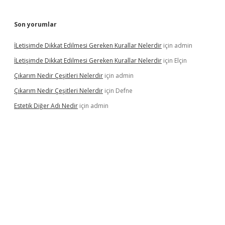
Son yorumlar
İLetişimde Dikkat Edilmesi Gereken Kurallar Nelerdir
için
admin
İLetişimde Dikkat Edilmesi Gereken Kurallar Nelerdir
için
Elçin
Çıkarım Nedir Çeşitleri Nelerdir
için
admin
Çıkarım Nedir Çeşitleri Nelerdir
için
Defne
Estetik Diğer Adı Nedir
için
admin
co
betci giriş
hiltonbet güncel