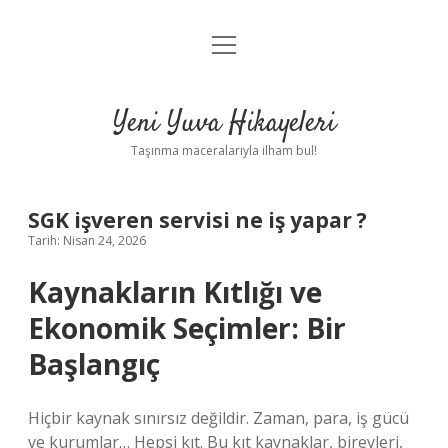
menüyü
Anasayfa
aç
Gizlilik Politikası
Yeni Yuva Hikayeleri
Yasal Uyarı
Taşınma maceralarıyla ilham bul!
Hakkımızda
SGK işveren servisi ne iş yapar ?
Tarih: Nisan 24, 2026
Kaynakların Kıtlığı ve
Ekonomik Seçimler: Bir
Başlangıç
Hiçbir kaynak sınırsız değildir. Zaman, para, iş gücü
ve kurumlar… Hepsi kıt. Bu kıt kaynaklar, bireyleri,