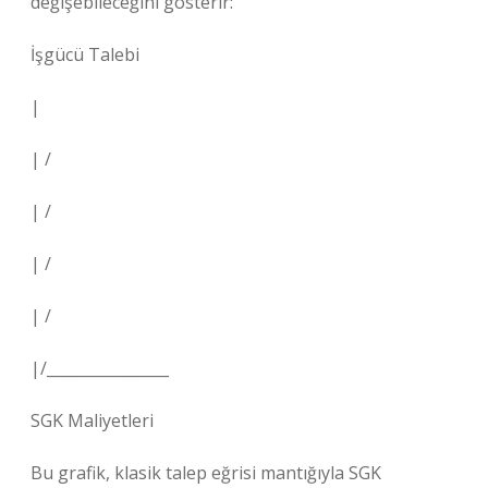
değişebileceğini gösterir:
İşgücü Talebi
|
| /
| /
| /
| /
|/________________
SGK Maliyetleri
Bu grafik, klasik talep eğrisi mantığıyla SGK