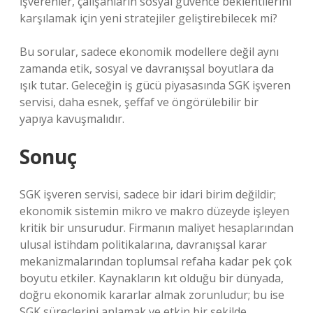
İşverenler, çalışanların sosyal güvence beklentilerini
karşılamak için yeni stratejiler geliştirebilecek mi?
Bu sorular, sadece ekonomik modellere değil aynı
zamanda etik, sosyal ve davranışsal boyutlara da
ışık tutar. Geleceğin iş gücü piyasasında SGK işveren
servisi, daha esnek, şeffaf ve öngörülebilir bir
yapıya kavuşmalıdır.
Sonuç
SGK işveren servisi, sadece bir idari birim değildir;
ekonomik sistemin mikro ve makro düzeyde işleyen
kritik bir unsurudur. Firmanın maliyet hesaplarından
ulusal istihdam politikalarına, davranışsal karar
mekanizmalarından toplumsal refaha kadar pek çok
boyutu etkiler. Kaynakların kıt olduğu bir dünyada,
doğru ekonomik kararlar almak zorunludur; bu ise
SGK süreçlerini anlamak ve etkin bir şekilde