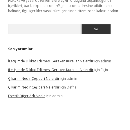
Hukuka ve yasal düzenlemelere aykırı olduğunu düşündüğünüz
içerikleri,
backlinkpanelicomtr@gmail.com
adresine bildirmeniz
halinde, ilgili içerikler yasal süre içerisinde sitemizden kaldırılacaktır.
Arama
Son yorumlar
İLetişimde Dikkat Edilmesi Gereken Kurallar Nelerdir
için
admin
İLetişimde Dikkat Edilmesi Gereken Kurallar Nelerdir
için
Elçin
Çıkarım Nedir Çeşitleri Nelerdir
için
admin
Çıkarım Nedir Çeşitleri Nelerdir
için
Defne
Estetik Diğer Adı Nedir
için
admin