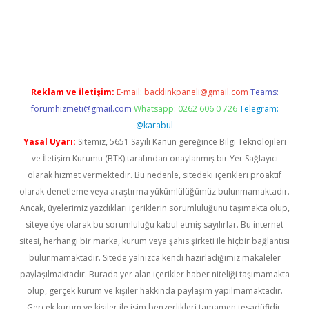
z/
betci.co
betci giriş
hiltonbet güncel
Reklam ve İletişim:
E-mail:
backlinkpaneli@gmail.com
Teams:
forumhizmeti@gmail.com
Whatsapp: 0262 606 0 726
Telegram:
@karabul
Yasal Uyarı:
Sitemiz, 5651 Sayılı Kanun gereğince Bilgi Teknolojileri
ve İletişim Kurumu (BTK) tarafından onaylanmış bir Yer Sağlayıcı
olarak hizmet vermektedir. Bu nedenle, sitedeki içerikleri proaktif
olarak denetleme veya araştırma yükümlülüğümüz bulunmamaktadır.
Ancak, üyelerimiz yazdıkları içeriklerin sorumluluğunu taşımakta olup,
siteye üye olarak bu sorumluluğu kabul etmiş sayılırlar. Bu internet
sitesi, herhangi bir marka, kurum veya şahıs şirketi ile hiçbir bağlantısı
bulunmamaktadır. Sitede yalnızca kendi hazırladığımız makaleler
paylaşılmaktadır. Burada yer alan içerikler haber niteliği taşımamakta
olup, gerçek kurum ve kişiler hakkında paylaşım yapılmamaktadır.
Gerçek kurum ve kişiler ile isim benzerlikleri tamamen tesadüfidir.