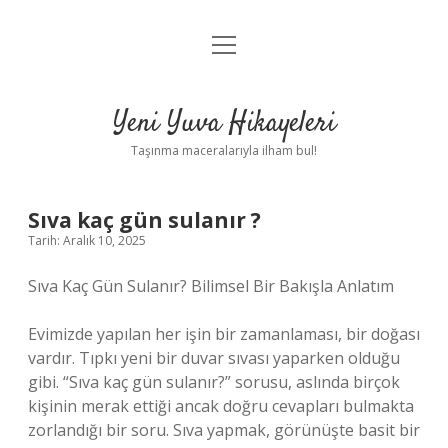
menüyü
Anasayfa
aç
Gizlilik Politikası
Yeni Yuva Hikayeleri
Yasal Uyarı
Taşınma maceralarıyla ilham bul!
Hakkımızda
Sıva kaç gün sulanır ?
Tarih: Aralık 10, 2025
Sıva Kaç Gün Sulanır? Bilimsel Bir Bakışla Anlatım
Evimizde yapılan her işin bir zamanlaması, bir doğası
vardır. Tıpkı yeni bir duvar sıvası yaparken olduğu
gibi. “Sıva kaç gün sulanır?” sorusu, aslında birçok
kişinin merak ettiği ancak doğru cevapları bulmakta
zorlandığı bir soru. Sıva yapmak, görünüşte basit bir