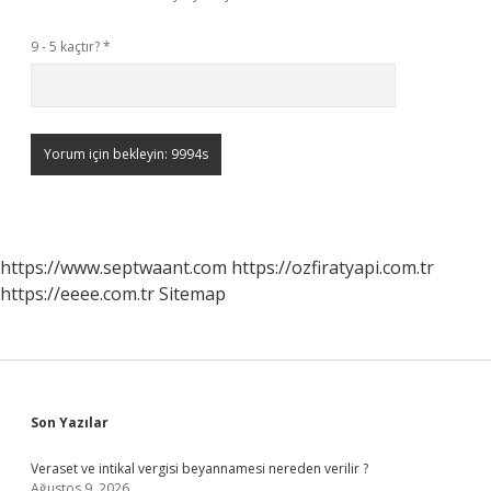
9 - 5 kaçtır?
*
https://www.septwaant.com
https://ozfiratyapi.com.tr
https://eeee.com.tr
Sitemap
Sidebar
Son Yazılar
Veraset ve intikal vergisi beyannamesi nereden verilir ?
Ağustos 9, 2026