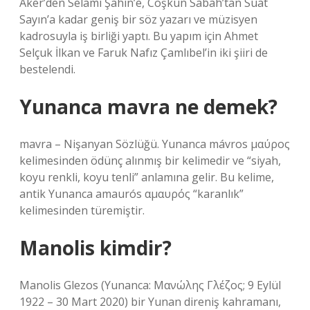
Aker’den Selami Şahin’e, Coşkun Sabah’tan Suat
Sayın’a kadar geniş bir söz yazarı ve müzisyen
kadrosuyla iş birliği yaptı. Bu yapım için Ahmet
Selçuk İlkan ve Faruk Nafız Çamlıbel’in iki şiiri de
bestelendi.
Yunanca mavra ne demek?
mavra – Nişanyan Sözlüğü. Yunanca mávros μαύρος
kelimesinden ödünç alınmış bir kelimedir ve “siyah,
koyu renkli, koyu tenli” anlamına gelir. Bu kelime,
antik Yunanca amaurós αμαυρός “karanlık”
kelimesinden türemiştir.
Manolis kimdir?
Manolis Glezos (Yunanca: Μανώλης Γλέζος; 9 Eylül
1922 – 30 Mart 2020) bir Yunan direniş kahramanı,