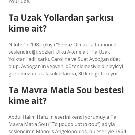
YouTube.
Ta Uzak Yollardan şarkısı
kime ait?
Nilüfer’in 1982 çıkışlı “Sensiz Olmaz” albümünde
seslendirdiği, sözleri Ülkü Aker’e ait “Ta Uzak
Yolktan” adlı şarkı, Caroline ve Suat Aydoğan düeti
olup, Aydoğan’ın yepyeni düzenlemesiyle dinleyiciyi
günümüzün uzak sokaklarına, 80’lere götürüyor.
Ta Mavra Matia Sou bestesi
kime ait?
Abdül Halim Hafız’ın eserini kendi yorumuyla Ta
Mavra Matia Sou (“Τα μαύρα μάτια σου”) adıyla
seslendiren Manolis Angelopoulos, bu eseriyle 1964