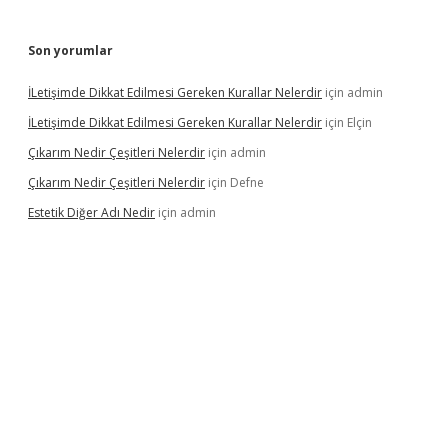
Son yorumlar
İLetişimde Dikkat Edilmesi Gereken Kurallar Nelerdir
için
admin
İLetişimde Dikkat Edilmesi Gereken Kurallar Nelerdir
için
Elçin
Çıkarım Nedir Çeşitleri Nelerdir
için
admin
Çıkarım Nedir Çeşitleri Nelerdir
için
Defne
Estetik Diğer Adı Nedir
için
admin
betci.co
betci giriş
hiltonbet güncel