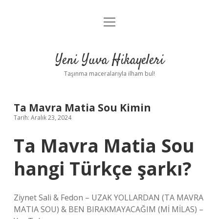
menüyü
Anasayfa
aç
Gizlilik Politikası
Yeni Yuva Hikayeleri
Yasal Uyarı
Taşınma maceralarıyla ilham bul!
Hakkımızda
Ta Mavra Matia Sou Kimin
Tarih: Aralık 23, 2024
Ta Mavra Matia Sou
hangi Türkçe şarkı?
Ziynet Sali & Fedon – UZAK YOLLARDAN (TA MAVRA
MATIA SOU) & BEN BIRAKMAYACAĞIM (Mİ MİLAS) –