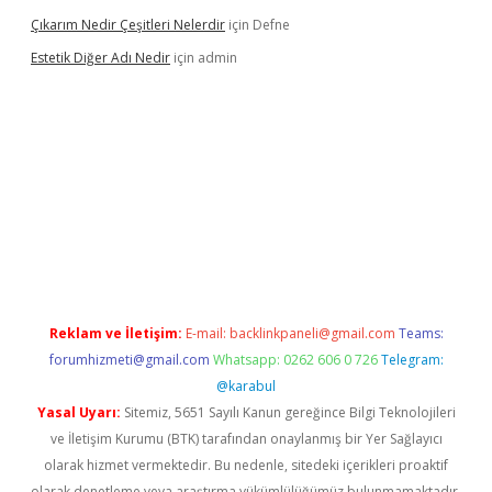
Çıkarım Nedir Çeşitleri Nelerdir
için
Defne
Estetik Diğer Adı Nedir
için
admin
exper.xyz/
betci.co
betci giriş
hiltonbet güncel
Reklam ve İletişim:
E-mail:
backlinkpaneli@gmail.com
Teams:
forumhizmeti@gmail.com
Whatsapp: 0262 606 0 726
Telegram:
@karabul
Yasal Uyarı:
Sitemiz, 5651 Sayılı Kanun gereğince Bilgi Teknolojileri
ve İletişim Kurumu (BTK) tarafından onaylanmış bir Yer Sağlayıcı
olarak hizmet vermektedir. Bu nedenle, sitedeki içerikleri proaktif
olarak denetleme veya araştırma yükümlülüğümüz bulunmamaktadır.