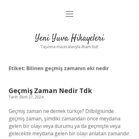
menüyü
Anasayfa
aç
Gizlilik Politikası
Yeni Yuva Hikayeleri
Yasal Uyarı
Taşınma maceralarıyla ilham bul!
Hakkımızda
Etiket:
Bilinen geçmiş zamanın eki nedir
Geçmiş Zaman Nedir Tdk
Tarih: Ekim 27, 2024
Geçmiş zaman ne demek türkçe? Dilbilgisinde
geçmiş zaman, şimdiki zamandan önce meydana
gelen bir olayı veya durumu ya da geçmişte veya
gelecekte meydana gelen bir olayı anlatan zamandır.