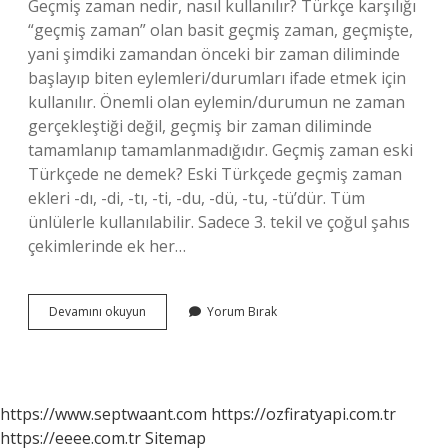
Geçmiş zaman nedir, nasıl kullanılır? Türkçe karşılığı
“geçmiş zaman” olan basit geçmiş zaman, geçmişte,
yani şimdiki zamandan önceki bir zaman diliminde
başlayıp biten eylemleri/durumları ifade etmek için
kullanılır. Önemli olan eylemin/durumun ne zaman
gerçekleştiği değil, geçmiş bir zaman diliminde
tamamlanıp tamamlanmadığıdır. Geçmiş zaman eski
Türkçede ne demek? Eski Türkçede geçmiş zaman
ekleri -dı, -di, -tı, -ti, -du, -dü, -tu, -tü’dür. Tüm
ünlülerle kullanılabilir. Sadece 3. tekil ve çoğul şahıs
çekimlerinde ek her…
Geçmiş
Devamını okuyun
Yorum Bırak
Zaman
Nedir
Tdk
https://www.septwaant.com
https://ozfiratyapi.com.tr
https://eeee.com.tr
Sitemap