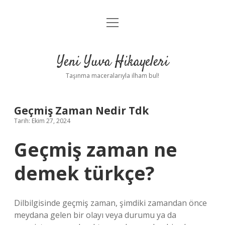
menüyü
Anasayfa
aç
Gizlilik Politikası
Yeni Yuva Hikayeleri
Yasal Uyarı
Taşınma maceralarıyla ilham bul!
Hakkımızda
Geçmiş Zaman Nedir Tdk
Tarih: Ekim 27, 2024
Geçmiş zaman ne
demek türkçe?
Dilbilgisinde geçmiş zaman, şimdiki zamandan önce
meydana gelen bir olayı veya durumu ya da