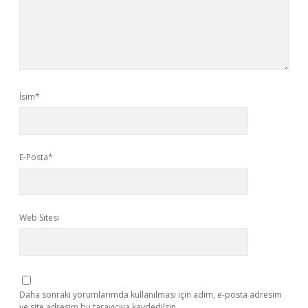
İsim*
E-Posta*
Web Sitesi
Daha sonraki yorumlarımda kullanılması için adım, e-posta adresim
ve site adresim bu tarayıcıya kaydedilsin.