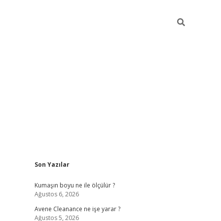
Sidebar
Son Yazılar
ilbet
hiltonbet
Betexper giriş adresi
https://www.betexper.xyz
Kumaşın boyu ne ile ölçülür ?
Ağustos 6, 2026
Avene Cleanance ne işe yarar ?
Ağustos 5, 2026