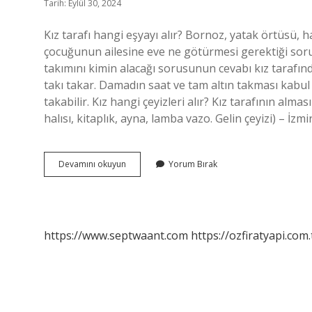
Tarih: Eylül 30, 2024
Kız tarafı hangi eşyayı alır? Bornoz, yatak örtüsü, ha
çocuğunun ailesine eve ne götürmesi gerektiği soru
takımını kimin alacağı sorusunun cevabı kız tarafın
takı takar. Damadın saat ve tam altın takması kabul e
takabilir. Kız hangi çeyizleri alır? Kız tarafının alma
halısı, kitaplık, ayna, lamba vazo. Gelin çeyizi) – İ
Evlenirken
Devamını okuyun
Yorum Bırak
Kız
Tarafı
Hangi
Eşyaları
Alır
https://www.septwaant.com
https://ozfiratyapi.com.