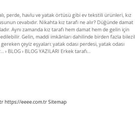
lı, perde, havlu ve yatak örtüsü gibi ev tekstili ürünleri, kız
sunun cevabıdır. Nikahta kız tarafı ne alır? Düğünde damat
dadır. Aynı zamanda kız tarafı hem damat hem de gelin için
dilebilir. Gelin, maddi imkânları dahilinde birden fazla bilezi
sı gereken çeyiz eşyaları: yatak odası perdesi, yatak odası
zmir… › BLOG › BLOG YAZILARI Erkek tarafı…
tr
https://eeee.com.tr
Sitemap