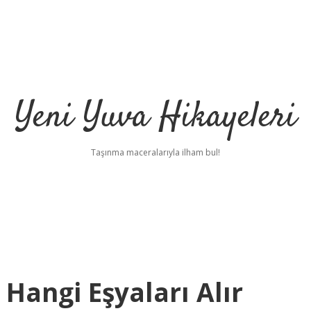
Yeni Yuva Hikayeleri
Taşınma maceralarıyla ilham bul!
 Hangi Eşyaları Alır