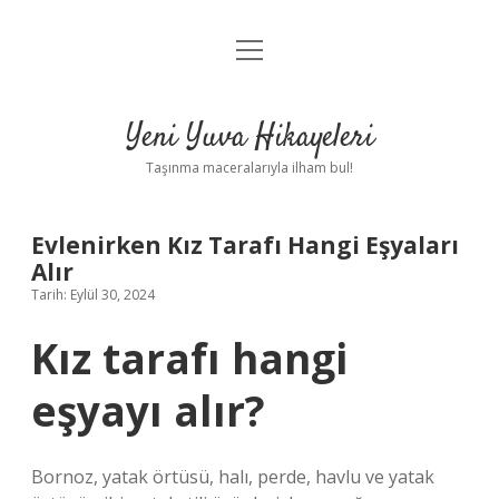
menüyü
Anasayfa
aç
Gizlilik Politikası
Yeni Yuva Hikayeleri
Yasal Uyarı
Taşınma maceralarıyla ilham bul!
Hakkımızda
Evlenirken Kız Tarafı Hangi Eşyaları
Alır
Tarih: Eylül 30, 2024
Kız tarafı hangi
eşyayı alır?
Bornoz, yatak örtüsü, halı, perde, havlu ve yatak