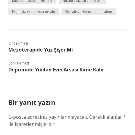
Mutfak masasını kim alır
Nikahta kız tarafı ne alır
Nişanda erkek kıza ne alır
Söz alışverişinde neler alınır
Önceki Yazı
Mezoterapide Yüz Şişer Mi
Sonraki Yazı
Depremde Yikilan Evin Arsası Kime Kalır
Bir yanıt yazın
E-posta adresiniz yayınlanmayacak.
Gerekli alanlar
*
ile işaretlenmişlerdir