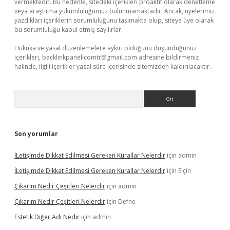
vermektedir. Bu nedenle, sitedeki içerikleri proaktif olarak denetleme
veya araştırma yükümlülüğümüz bulunmamaktadır. Ancak, üyelerimiz
yazdıkları içeriklerin sorumluluğunu taşımakta olup, siteye üye olarak
bu sorumluluğu kabul etmiş sayılırlar.
Hukuka ve yasal düzenlemelere aykırı olduğunu düşündüğünüz
içerikleri,
backlinkpanelicomtr@gmail.com
adresine bildirmeniz
halinde, ilgili içerikler yasal süre içerisinde sitemizden kaldırılacaktır.
Arama
Son yorumlar
İLetişimde Dikkat Edilmesi Gereken Kurallar Nelerdir
için
admin
İLetişimde Dikkat Edilmesi Gereken Kurallar Nelerdir
için
Elçin
Çıkarım Nedir Çeşitleri Nelerdir
için
admin
Çıkarım Nedir Çeşitleri Nelerdir
için
Defne
Estetik Diğer Adı Nedir
için
admin