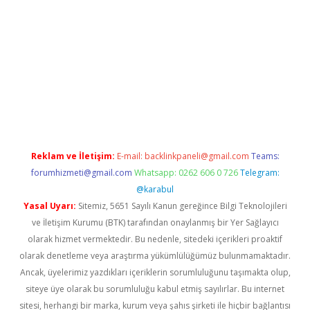
er.xyz/
betci.co
betci giriş
hiltonbet güncel
Reklam ve İletişim:
E-mail:
backlinkpaneli@gmail.com
Teams:
forumhizmeti@gmail.com
Whatsapp: 0262 606 0 726
Telegram:
@karabul
Yasal Uyarı:
Sitemiz, 5651 Sayılı Kanun gereğince Bilgi Teknolojileri
ve İletişim Kurumu (BTK) tarafından onaylanmış bir Yer Sağlayıcı
olarak hizmet vermektedir. Bu nedenle, sitedeki içerikleri proaktif
olarak denetleme veya araştırma yükümlülüğümüz bulunmamaktadır.
Ancak, üyelerimiz yazdıkları içeriklerin sorumluluğunu taşımakta olup,
siteye üye olarak bu sorumluluğu kabul etmiş sayılırlar. Bu internet
sitesi, herhangi bir marka, kurum veya şahıs şirketi ile hiçbir bağlantısı