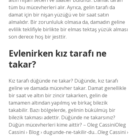
altın nişan setleri ve saatler bulunur. Damat tarafı
tüm bu mücevherleri alır. Ayrıca, gelin tarafı da
damat için bir nişan yüzüğü ve bir saat satın
almalıdır. Bir zorunluluk olmasa da, damadın geline
evlilik teklifiyle birlikte bir elmas tektaş yüzük alması
son derece hoş bir jesttir.
Evlenirken kız tarafı ne
takar?
Kız tarafı düğünde ne takar? Düğünde, kız tarafı
geline ve damada mücevher takar. Damat genellikle
bir saat ve altın bir zincir takarken, gelin de
tamamen altından yapılmış ve birkaç bilezik
takabilir. Bazı bölgelerde, gelinin bükülmüş bir
bilezik takması adettir. Düğünde ne takarsınız?
Düğün mücevherleri kime aittir? – Oleg CassiniOleg
Cassini › Blog › dugunde-ne-takilir-du…Oleg Cassini ›