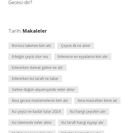
Gecesi-dir?
Tarih:
Makaleler
Bornoz takımını kim alır
Çeyize ilk ne alınır
Erkeğin çeyizi olur mu
Evlenince ev eşyalarını kim alır
Evlenirken damat geline ne alır
Evlenirken kız tarafı ne takar
Geline düğün alışverişinde neler alınır
Kına gecesi malzemelerini kim alır
Kına masrafları kime ait
Kız çeyizi ne kadar tutar 2024
Kız hangi çeyizleri alır
Kız istemede neler alınır
Kız tarafı hangi eşyayı alır