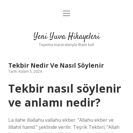
menüyü
Anasayfa
aç
Gizlilik Politikası
Yeni Yuva Hikayeleri
Yasal Uyarı
Taşınma maceralarıyla ilham bul!
Hakkımızda
Tekbir Nedir Ve Nasıl Söylenir
Tarih: Kasım 5, 2024
Tekbir nasıl söylenir
ve anlamı nedir?
La ilahe illallahu vallahu ekber. “Allahu ekber ve
lillahil hamd.” şeklinde verilir. Teşrik Tekbiri; “Allah