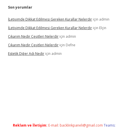
Son yorumlar
İLetişimde Dikkat Edilmesi Gereken Kurallar Nelerdir
için
admin
İLetişimde Dikkat Edilmesi Gereken Kurallar Nelerdir
için
Elçin
Çıkarım Nedir Çeşitleri Nelerdir
için
admin
Çıkarım Nedir Çeşitleri Nelerdir
için
Defne
Estetik Diğer Adı Nedir
için
admin
etci.co
betci giriş
hiltonbet güncel
Reklam ve İletişim:
E-mail:
backlinkpaneli@gmail.com
Teams: