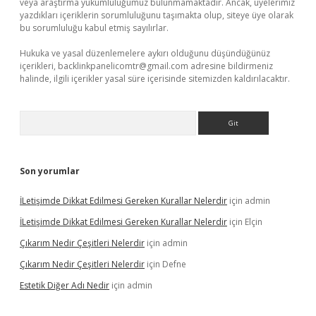
veya araştırma yükümlülüğümüz bulunmamaktadır. Ancak, üyelerimiz
yazdıkları içeriklerin sorumluluğunu taşımakta olup, siteye üye olarak
bu sorumluluğu kabul etmiş sayılırlar.
Hukuka ve yasal düzenlemelere aykırı olduğunu düşündüğünüz
içerikleri,
backlinkpanelicomtr@gmail.com
adresine bildirmeniz
halinde, ilgili içerikler yasal süre içerisinde sitemizden kaldırılacaktır.
Arama
Son yorumlar
İLetişimde Dikkat Edilmesi Gereken Kurallar Nelerdir
için
admin
İLetişimde Dikkat Edilmesi Gereken Kurallar Nelerdir
için
Elçin
Çıkarım Nedir Çeşitleri Nelerdir
için
admin
Çıkarım Nedir Çeşitleri Nelerdir
için
Defne
Estetik Diğer Adı Nedir
için
admin