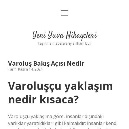
menüyü
Anasayfa
aç
Gizlilik Politikası
Yeni Yuva Hikayeleri
Yasal Uyarı
Taşınma maceralarıyla ilham bul!
Hakkımızda
Varoluş Bakış Açısı Nedir
Tarih: Kasım 14, 2024
Varoluşçu yaklaşım
nedir kısaca?
Varoluşçu yaklaşıma göre, insanlar dışındaki
varlıklar yaratıldıkları gibi kalmalıdır; insanlar kendi