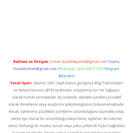
tci.co
betci giriş
hiltonbet güncel
Reklam ve İletişim:
E-mail:
backlinkpaneli@gmail.com
Teams:
forumhizmeti@gmail.com
Whatsapp: 0262 606 0 726
Telegram:
@karabul
Yasal Uyarı:
Sitemiz, 5651 Sayılı Kanun gereğince Bilgi Teknolojileri
ve İletişim Kurumu (BTK) tarafından onaylanmış bir Yer Sağlayıcı
olarak hizmet vermektedir. Bu nedenle, sitedeki içerikleri proaktif
olarak denetleme veya araştırma yükümlülüğümüz bulunmamaktadır.
Ancak, üyelerimiz yazdıkları içeriklerin sorumluluğunu taşımakta olup,
siteye üye olarak bu sorumluluğu kabul etmiş sayılırlar. Bu internet
sitesi, herhangi bir marka, kurum veya şahıs şirketi ile hiçbir bağlantısı
bulunmamaktadır. Sitede yalnızca kendi hazırladığımız makaleler