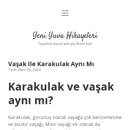
menüyü
Anasayfa
aç
Gizlilik Politikası
Yeni Yuva Hikayeleri
Yasal Uyarı
Taşınma maceralarıyla ilham bul!
Hakkımızda
Vaşak Ile Karakulak Aynı Mı
Tarih: Ekim 29, 2024
Karakulak ve vaşak
aynı mı?
Karakulak, görünüş olarak vaşağa çok benzemesine
ve bozkır vaşağı, Mısır vaşağı vb. olarak da