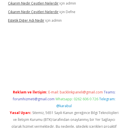
Çıkarım Nedir Çeşitleri Nelerdir
için
admin
Çıkarım Nedir Çeşitleri Nelerdir
için
Defne
Estetik Diğer Adı Nedir
için
admin
betci.co
betci giriş
hiltonbet güncel
Reklam ve İletişim:
E-mail:
backlinkpaneli@gmail.com
Teams:
forumhizmeti@gmail.com
Whatsapp: 0262 606 0 726
Telegram:
@karabul
Yasal Uyarı:
Sitemiz, 5651 Sayılı Kanun gereğince Bilgi Teknolojileri
ve İletişim Kurumu (BTK) tarafından onaylanmış bir Yer Sağlayıcı
olarak hizmet vermektedir. Bu nedenle, sitedeki içerikleri proaktif