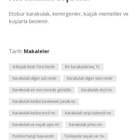
Etobur karakulak, kemirgenler, küçük memeliler ve
kuşlarla beslenir.
Tarih:
Makaleler
4 Büyük Kedi Türü Nedir
Bir karakulak kaç TL
Karakulak diğer adı nedir
Karakulak diğer ismi nedir
Karakulak en son nerede görüldü
Karakulak etçil mi
Karakulak kedisi beslemek yasak mı
Karakulak kedisi evcil mi
Karakulak soyu tükendi mi
Karakulak ve vaşak aynı mı
Karakulak yırtıcı mı
Pumba hangi hayvandır
Türkiyede vaşak var mı