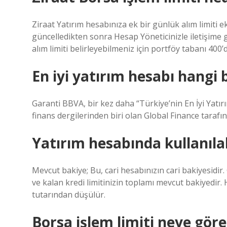
Ziraat Yatırım hesabınıza ek bir günlük alım limiti e
güncelledikten sonra Hesap Yöneticinizle iletişime g
alım limiti belirleyebilmeniz için portföy tabanı 400’
En iyi yatırım hesabı hangi
Garanti BBVA, bir kez daha “Türkiye’nin En İyi Yatı
finans dergilerinden biri olan Global Finance tarafın
Yatırım hesabında kullanıla
Mevcut bakiye; Bu, cari hesabınızın cari bakiyesidir
ve kalan kredi limitinizin toplamı mevcut bakiyedir.
tutarından düşülür.
Borsa işlem limiti neye göre 