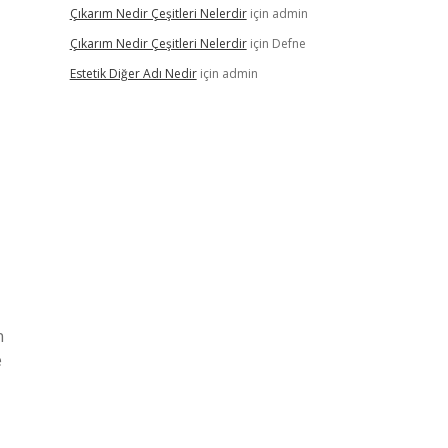
Çıkarım Nedir Çeşitleri Nelerdir
için
admin
Çıkarım Nedir Çeşitleri Nelerdir
için
Defne
Estetik Diğer Adı Nedir
için
admin
n
e