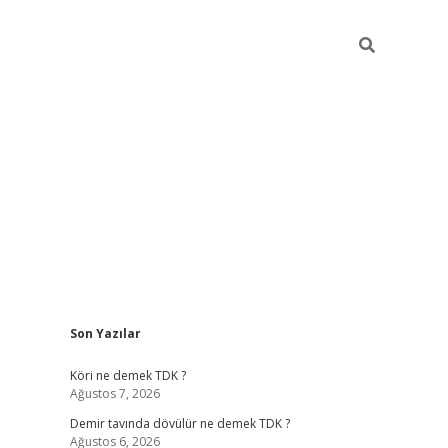
Sidebar
Son Yazılar
ltonbet
Betexper giriş adresi
https://www.betexper.xyz/
betci.
Köri ne demek TDK ?
Ağustos 7, 2026
Demir tavında dövülür ne demek TDK ?
Ağustos 6, 2026