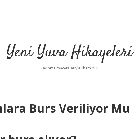
Yeni Yuva Hikayeleri
Taşınma maceralarıyla ilham bul!
lara Burs Veriliyor Mu
ilbet