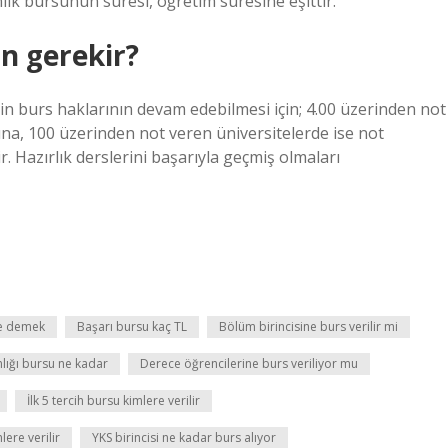
ik bursunun süresi, öğretim süresine eşittir.
n gerekir?
 burs haklarının devam edebilmesi için; 4.00 üzerinden not
ına, 100 üzerinden not veren üniversitelerde ise not
 Hazırlık derslerini başarıyla geçmiş olmaları
ne demek
Başarı bursu kaç TL
Bölüm birincisine burs verilir mi
ığı bursu ne kadar
Derece öğrencilerine burs veriliyor mu
İlk 5 tercih bursu kimlere verilir
ere verilir
YKS birincisi ne kadar burs alıyor