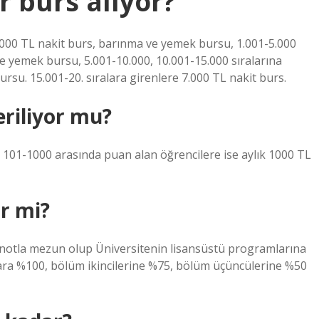
r burs alıyor?
15.000 TL nakit burs, barınma ve yemek bursu, 1.001-5.000
ve yemek bursu, 5.001-10.000, 10.001-15.000 sıralarına
rsu. 15.001-20. sıralara girenlere 7.000 TL nakit burs.
eriliyor mu?
 101-1000 arasında puan alan öğrencilere ise aylık 1000 TL
ir mi?
üç notla mezun olup Üniversitenin lisansüstü programlarına
nlara %100, bölüm ikincilerine %75, bölüm üçüncülerine %50