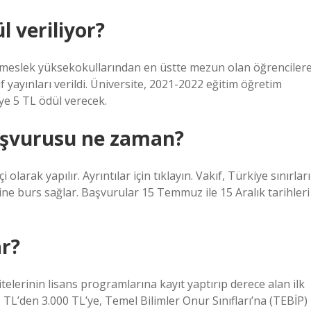
l veriliyor?
ve meslek yüksekokullarından en üstte mezun olan öğrenciler
f yayınları verildi. Üniversite, 2021-2022 eğitim öğretim
üye 5 TL ödül verecek.
aşvurusu ne zaman?
arak yapılır. Ayrıntılar için tıklayın. Vakıf, Türkiye sınırları
rine burs sağlar. Başvurular 15 Temmuz ile 15 Aralık tarihleri ​
ar?
elerinin lisans programlarına kayıt yaptırıp derece alan ilk
TL’den 3.000 TL’ye, Temel Bilimler Onur Sınıfları’na (TEBİP)