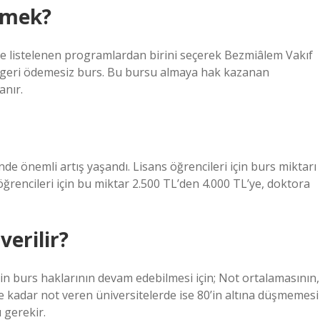
demek?
e listelenen programlardan birini seçerek Bezmiâlem Vakıf
an geri ödemesiz burs. Bu bursu almaya hak kazanan
anır.
de önemli artış yaşandı. Lisans öğrencileri için burs miktarı
öğrencileri için bu miktar 2.500 TL’den 4.000 TL’ye, doktora
erilir?
n burs haklarının devam edebilmesi için; Not ortalamasının,
’e kadar not veren üniversitelerde ise 80’in altına düşmemesi
 gerekir.