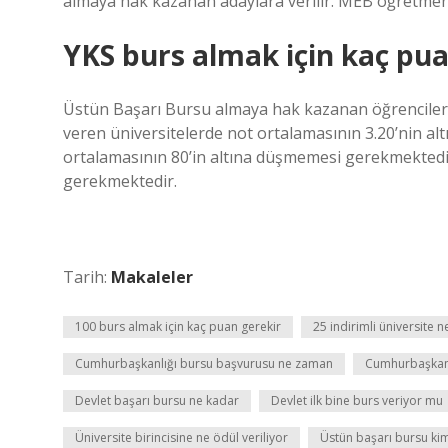
almaya hak kazanan adaylara verilir. MEB öğretmenl
YKS burs almak için kaç pua
Üstün Başarı Bursu almaya hak kazanan öğrencilerin
veren üniversitelerde not ortalamasının 3.20’nin alt
ortalamasının 80’in altına düşmemesi gerekmektedir.
gerekmektedir.
Tarih:
Makaleler
100 burs almak için kaç puan gerekir
25 indirimli üniversite 
Cumhurbaşkanlığı bursu başvurusu ne zaman
Cumhurbaşkanl
Devlet başarı bursu ne kadar
Devlet ilk bine burs veriyor mu
Üniversite birincisine ne ödül veriliyor
Üstün başarı bursu kiml