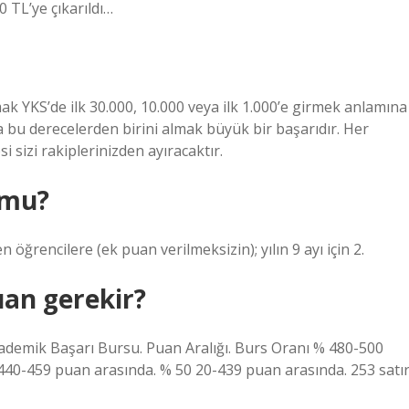
0 TL’ye çıkarıldı…
k YKS’de ilk 30.000, 10.000 veya ilk 1.000’e girmek anlamına
da bu derecelerden birini almak büyük bir başarıdır. Her
i sizi rakiplerinizden ayıracaktır.
 mu?
öğrencilere (ek puan verilmeksizin); yılın 9 ayı için 2.
uan gerekir?
Akademik Başarı Bursu. Puan Aralığı. Burs Oranı % 480-500
440-459 puan arasında. % 50 20-439 puan arasında. 253 satı