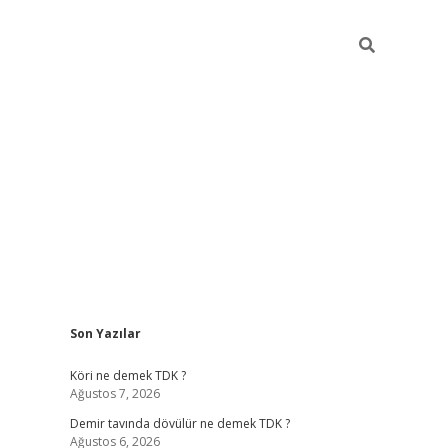
Sidebar
Son Yazılar
hiltonbet
Betexper giriş adresi
https://www.betexper.xyz/
betc
Köri ne demek TDK ?
Ağustos 7, 2026
Demir tavında dövülür ne demek TDK ?
Ağustos 6, 2026