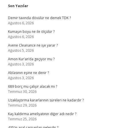
Sidebar
Son Yazılar
Demir tavında dövülür ne demek TDK ?
Ağustos 6, 2026
Kumaşın boyu ne ile ölçülür ?
Ağustos 6, 2026
Avene Cleanance ne işe yarar ?
Ağustos 5, 2026
Amon Kur’an’da geçiyor mu ?
Ağustos 3, 2026
Ablasının eşine ne denir ?
Ağustos 3, 2026
689 borç mu çalişir alacak mı ?
Temmuz 30, 2026
Uzaklaştırma kararlarının süreleri ne kadardır ?
Temmuz 29, 2026
Kaş kaldırma ameliyatının diğer adı nedir ?
Temmuz 25, 2026
435’in asal çarpanları nelerdir ?