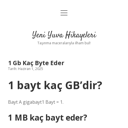
menüyü
Anasayfa
aç
Gizlilik Politikası
Yeni Yuva Hikayeleri
Yasal Uyarı
Taşınma maceralarıyla ilham bul!
Hakkımızda
1 Gb Kaç Byte Eder
Tarih: Haziran 1, 2025
1 bayt kaç GB’dir?
Bayt A gigabayt1 Bayt = 1.
1 MB kaç bayt eder?