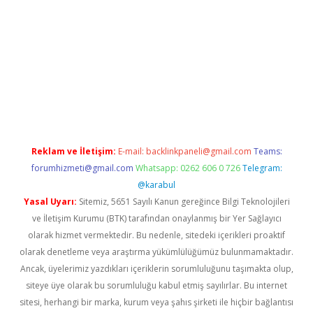
yz/
betci.co
betci giriş
hiltonbet güncel
Reklam ve İletişim:
E-mail:
backlinkpaneli@gmail.com
Teams:
forumhizmeti@gmail.com
Whatsapp: 0262 606 0 726
Telegram:
@karabul
Yasal Uyarı:
Sitemiz, 5651 Sayılı Kanun gereğince Bilgi Teknolojileri
ve İletişim Kurumu (BTK) tarafından onaylanmış bir Yer Sağlayıcı
olarak hizmet vermektedir. Bu nedenle, sitedeki içerikleri proaktif
olarak denetleme veya araştırma yükümlülüğümüz bulunmamaktadır.
Ancak, üyelerimiz yazdıkları içeriklerin sorumluluğunu taşımakta olup,
siteye üye olarak bu sorumluluğu kabul etmiş sayılırlar. Bu internet
sitesi, herhangi bir marka, kurum veya şahıs şirketi ile hiçbir bağlantısı