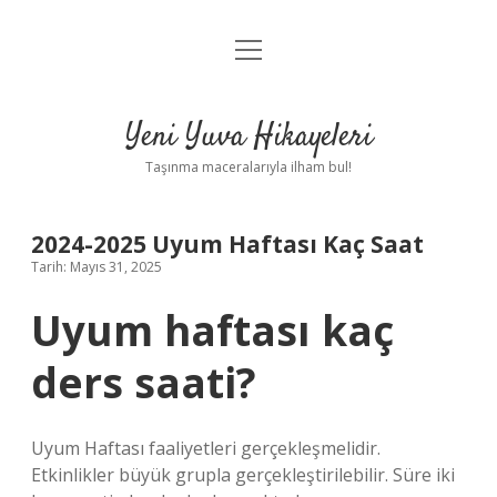
menüyü
Anasayfa
aç
Gizlilik Politikası
Yeni Yuva Hikayeleri
Yasal Uyarı
Taşınma maceralarıyla ilham bul!
Hakkımızda
2024-2025 Uyum Haftası Kaç Saat
Tarih: Mayıs 31, 2025
Uyum haftası kaç
ders saati?
Uyum Haftası faaliyetleri gerçekleşmelidir.
Etkinlikler büyük grupla gerçekleştirilebilir. Süre iki