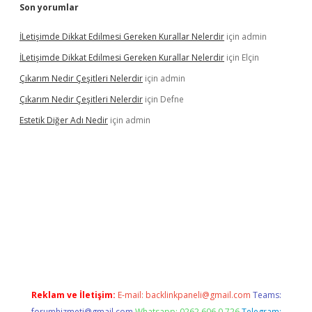
Son yorumlar
İLetişimde Dikkat Edilmesi Gereken Kurallar Nelerdir
için
admin
İLetişimde Dikkat Edilmesi Gereken Kurallar Nelerdir
için
Elçin
Çıkarım Nedir Çeşitleri Nelerdir
için
admin
Çıkarım Nedir Çeşitleri Nelerdir
için
Defne
Estetik Diğer Adı Nedir
için
admin
betci.co
betci giriş
hiltonbet güncel
Reklam ve İletişim:
E-mail:
backlinkpaneli@gmail.com
Teams:
forumhizmeti@gmail.com
Whatsapp: 0262 606 0 726
Telegram: