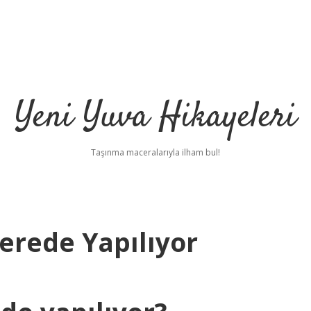
Yeni Yuva Hikayeleri
Taşınma maceralarıyla ilham bul!
erede Yapılıyor
ilb