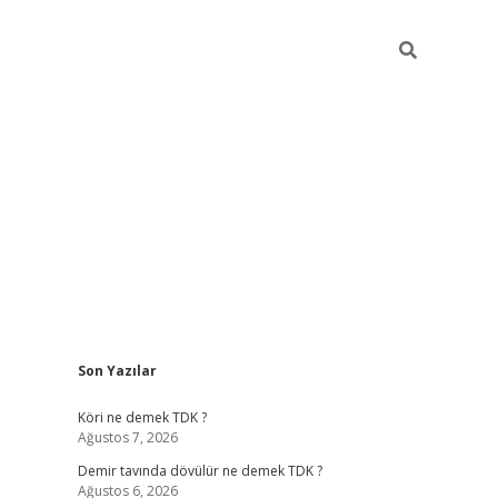
Sidebar
Son Yazılar
et
hiltonbet
Betexper giriş adresi
https://www.betexper.xyz/
be
Köri ne demek TDK ?
Ağustos 7, 2026
Demir tavında dövülür ne demek TDK ?
Ağustos 6, 2026